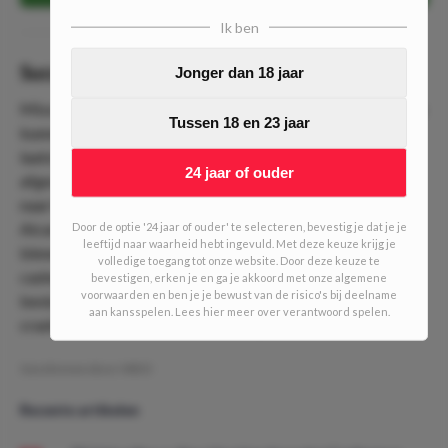
Ik ben
Succesverhaal
Jonger dan 18 jaar
Misschien denk je ‘Hmm… Weer een nieuwe trein?’. Je zou je
Tussen 18 en 23 jaar
kunnen afvragen hoe winstgevend de trein is, tenzij je de
laatste editie meespeelde. Daar hebben we namelijk
24 jaar of ouder
afgesloten met €1.000,98 winst. Absurd, zeker als je kijkt
naar het aanbod dat reuze mee viel. Mede dankzij Carlos
Alcaraz, Molde, Bodo/Glimt en FC Midtjylland waren we
Door de optie '24 jaar of ouder' te selecteren, bevestig je dat je je
leeftijd naar waarheid hebt ingevuld. Met deze keuze krijg je
binnen 14 stappen bij de €1000,00. We besloten uit te
volledige toegang tot onze website. Door deze keuze te
cashen en met €100 door te gaan. Dat was een verstandig
bevestigen, erken je en ga je akkoord met onze algemene
voorwaarden en ben je je bewust van de risico's bij deelname
besluit, want daardoor kunnen we weer 50 treinen laten
aan kansspelen. Lees hier meer over verantwoord spelen.
crashen zonder dat het verlies zal opleveren.
Geschreven door:
MDO
Recente artikelen