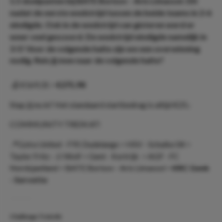
1.5 doelpunten bij BATE Borisov - Aris Limassol. Dit
nadat de eerste wedstrijd tussen de beide teams in 2-6
eindigde. Ook in de wedstrijd van gisteren werd er
weer veel gescoord. De wedstrijd eindigde namelijk in
3-5! Voor de volgende halte zijn we een overwinning
nodig. Reis jij mee naar de volgende halte?
💰 €169,31 >
€275,98
Stap jij nu in? Het standaard startbedrag is altijd €25,-
COMMUNITY TREIN #7:
📍Gzira United - F91 Dudelange > HSV - Schalke 04 >
Taylor Fritz - JJ Wolf > Gent - Kortrijk > AGF - FC
Nordsjaelland > BATE Borisov - Aris Limassol >
KRC Genk
- Servette
Challenge Trein #6