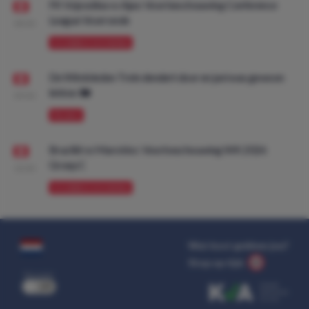
FK Vojvodina vs Ajax: Voorbeschouwing Conference
League Voorronde
08:00
VOORBESCHOUWING
De Wimbledon Trein dendert door en juni was gewoon
lekker. 🚂
09:00
PROMO
Brazilië vs Marokko: Voorbeschouwing WK 2026
Groep C
10:00
VOORBESCHOUWING
Wat kost gokken jou?
Stop op tijd.
uit