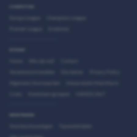
COMPETITIES
Europa League
Champions League
Premier League
Eredivisie
SITEMAP
Home
Wie zijn wij?
Contact
Verantwoord wedden
Disclaimer
Privacy Policy
Algemene Voorwaarden
Interpretatie Matchfacts
Cruks
Kwetsbare groepen
HANDS 24x7
WEDSTRIJDEN
Voorbeschouwingen
Topwedstrijden
Alle wedstrijden