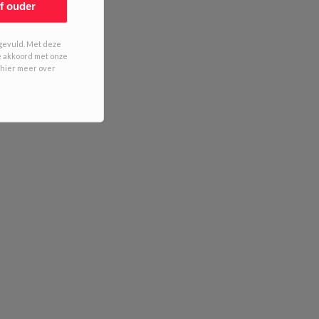
of ouder
ingevuld. Met deze
je akkoord met onze
 hier meer over