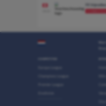
FK Vojvodina
08:00
VOORBESCHOU
Wat 
Stop 
COMPETITIES
SITE
Europa League
Ho
Champions League
Wie 
Premier League
Con
Eredivisie
Ver
Disc