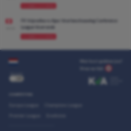
VOORBESCHOUWING
FK Vojvodina vs Ajax: Voorbeschouwing Conference
League Voorronde
08:00
VOORBESCHOUWING
Wat kost gokken jou?
Stop op tijd.
uit
COMPETITIES
Europa League
Champions League
Premier League
Eredivisie