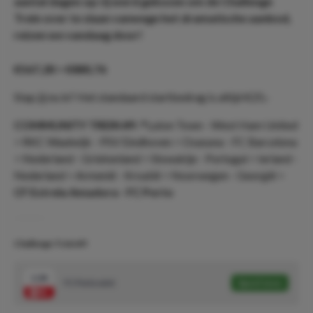
aantal dagen op rij werd gekozen om de Challenge
Trein over te slaan vanwege het dramatische aanbod,
reizen we vandaag door!
€567,28 > €880,76
Stap jij nu in? Het standaard startbedrag is altijd €25,-
COMMUNITY TREIN #9
📍Luton Town - West Ham United
> RKC Waalwijk - PSV Eindhoven > Osasuna - FC Barcelona
> Nederland - Griekenland > Slowakije - Portugal > Ierland -
Nederland > Armenië - Kroatië > Noorwegen - Georgië >
CF Estrela Amadora - FC Porto
Challenge Trein #9
1.34
FC Porto wint
Speel mee