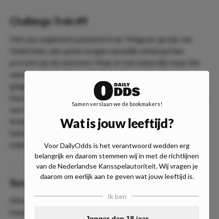
Challenge Trein #9
Het was ongekend spannend in de Telegram-groep van
DailyOdds, alle opties kregen namelijk minimaal tien
procent van de stemmen. Maar er kan natuurlijk maar één
winnaar zijn! En dit was FC Porto. De meeste stemmen
gingen namelijk uit naar een overwinning van FC Porto op
bezoek bij promovendus Estrela Amadora. Een overwinning
Samen verslaan we de bookmakers!
van één van de grootste teams van Portugal moet ons
Wat is jouw leeftijd?
brengen naar een bedrag van maar liefst 880 euro. Hierna
hebben we dus aan één halte ook genoeg om de 1000 vol te
maken!
Voor DailyOdds is het verantwoord wedden erg
belangrijk en daarom stemmen wij in met de richtlijnen
van de Nederlandse Kansspelautoriteit. Wij vragen je
daarom om eerlijk aan te geven wat jouw leeftijd is.
Succesverhaal
Ik ben
Misschien denk je ‘Hmm… Weer een nieuwe trein?’. Je zou je
kunnen afvragen hoe winstgevend de trein is, tenzij je de
Jonger dan 18 jaar