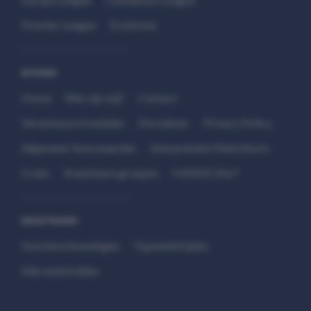
Premier League
Eredivisie
SITEMAP
Home
Wie zijn wij?
Contact
Verantwoord wedden
Disclaimer
Privacy Policy
Algemene Voorwaarden
Interpretatie Matchfacts
Cruks
Kwetsbare groepen
HANDS 24x7
WEDSTRIJDEN
Voorbeschouwingen
Topwedstrijden
Alle wedstrijden