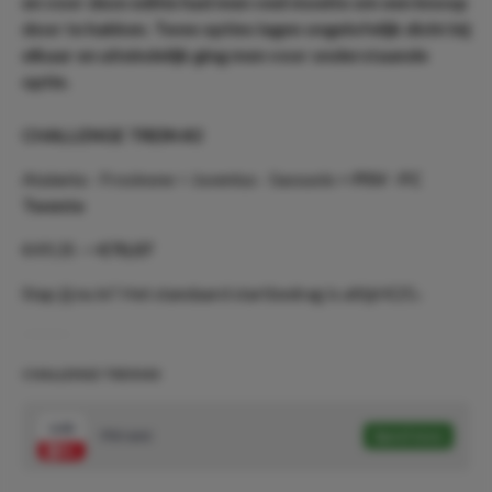
en voor deze editie had men veel moeite om een knoop
door te hakken. Twee opties lagen ongelofelijk dicht bij
elkaar en uiteindelijk ging men voor onderstaande
optie.
CHALLENGE TREIN #2
Atalanta - Frosinone
>
Juventus - Sassuolo
> PSV - FC
Twente
€49,35 ->
€70,07
Stap jij nu in? Het standaard startbedrag is altijd €25,-
CHALLENGE TREIN #2
1.42
PSV wint
Speel mee