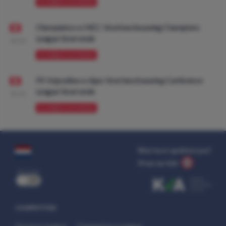
VOORBESCHOUWING
Olympiakos vs NEC: Voorbeschouwing Champions
League Voorronde
08:00
VOORBESCHOUWING
FK Vojvodina vs Ajax: Voorbeschouwing Conference
League Voorronde
08:00
VOORBESCHOUWING
Wat kost gokken jou?
Stop op tijd.
uit
COMPETITIES
Europa League
Champions League