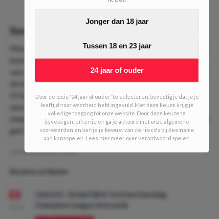
Jonger dan 18 jaar
Succesverhaal
Tussen 18 en 23 jaar
Misschien denk je ‘Hmm… Weer een nieuwe trein?’. Je zou je
kunnen afvragen hoe winstgevend de trein is, tenzij je één
24 jaar of ouder
van de laatste edities meespeelde. Dat was namelijk één van
de meest succesvolle treinen in de historie van DailyOdds.
21 haltes denderde de trein door en de grens van €1000
Door de optie '24 jaar of ouder' te selecteren, bevestig je dat je je
leeftijd naar waarheid hebt ingevuld. Met deze keuze krijg je
werd behaald. Mocht je de ''Waaghalzen-editie'' hebben
volledige toegang tot onze website. Door deze keuze te
meegespeeld dan stond je na halte 21 op ruim €10.000! Niet
bevestigen, erken je en ga je akkoord met onze algemene
gek toch!?
voorwaarden en ben je je bewust van de risico's bij deelname
aan kansspelen. Lees hier meer over verantwoord spelen.
Geschreven door:
VPDO
Recente artikelen
Union SG - Bodø/Glimt: Voorbeschouwing
Champions League Voorronde
08:00