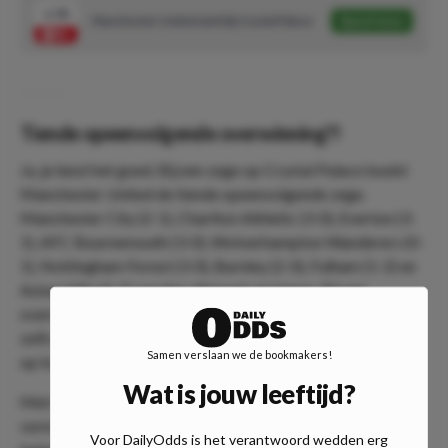
1.78
Manchester United wint bij Crystal Palace
Speel mee
Tiende opeenvolgende overwinning?!
Ja, je leest het goed. Bij een zege op Crystal Palace boekt
Manchester United de tiende opeenvolgende zege.
Manchester City (2-1), Charlton Athletic (3-0), Everton (3-
1), AFC Bournemouth (3-0), Wolverhampton Wanderers (0-
1), Nottingham Forest (3-0), Burnley (2-0), Fulham (1-2) en
Aston Villa (4-2) werden allemaal verslagen. Bij een
overwinning op de Londenaren neemt Manchester United
zelfs de tweede plaats over van Manchester City. De jacht
Samen verslaan we de bookmakers!
op koploper Arsenal is geopend.
Wat is jouw leeftijd?
Met Crystal Palace treft Manchester United een ploeg UIT
vorm. De thuisploeg verloor immers maar liefst 6 van de
Voor DailyOdds is het verantwoord wedden erg