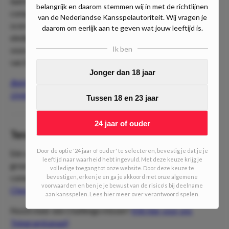
laatste 7 wedstrijden. In 4 van de laatste 5
belangrijk en daarom stemmen wij in met de richtlijnen
competitiewedstrijden wist de Londenaren dan ook niet te
van de Nederlandse Kansspelautoriteit. Wij vragen je
scoren. De laatste ontmoeting met Manchester United
daarom om eerlijk aan te geven wat jouw leeftijd is.
eindigde in een 3-1 overwinning voor The Red Devils. Wij
Ik ben
voorzien opnieuw een gemakkelijke avond voor de ploeg
van Erik ten Hag.
Jonger dan 18 jaar
Bekijk hier meer wedtips voor Crystal Palace - Manchester
United.
Tussen 18 en 23 jaar
24 jaar of ouder
Terugblik: Challenge Trein naar €1.077,07
Door de optie '24 jaar of ouder' te selecteren, bevestig je dat je je
Eén van de laatste edities van de Challenge Trein was een
leeftijd naar waarheid hebt ingevuld. Met deze keuze krijg je
groot succes. Met Heracles Almelo als laatste halte ging de
volledige toegang tot onze website. Door deze keuze te
community van €25 in 11 haltes naar €1.077,07.
bevestigen, erken je en ga je akkoord met onze algemene
voorwaarden en ben je je bewust van de risico's bij deelname
Check de succestory hier!
aan kansspelen. Lees hier meer over verantwoord spelen.
Nooit meer een Challenge missen?
Klik hier voor ons
Telegramkanaal!