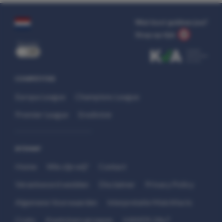
Wat kost gokken jou?
Stop op tijd.
uit
COMPETITIES
Europa League
Champions League
Premier League
Eredivisie
SITEMAP
Home
Wie zijn wij?
Contact
Verantwoord wedden
Disclaimer
Privacy Policy
Algemene Voorwaarden
Interpretatie Matchfacts
Cruks
Kwetsbare groepen
HANDS 24x7