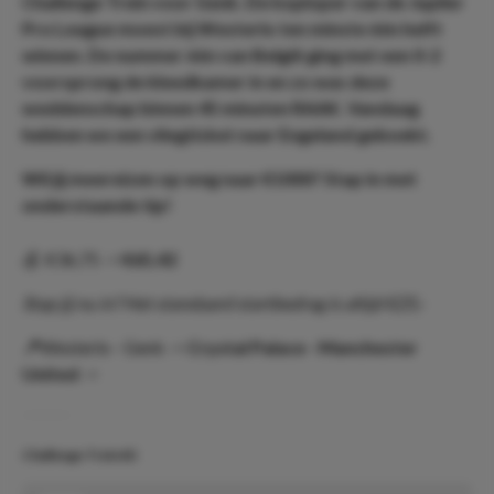
Challenge Trein voor Genk. De koploper van de Jupiler
Pro League moest bij Westerlo ten minste één helft
winnen. De nummer één van België ging met een 0-2
voorsprong de kleedkamer in en zo was deze
weddenschap binnen 45 minuten RAAK. Vandaag
hebben we een vliegticket naar Engeland geboekt.
Wil jij meereizen op weg naar €1000? Stap in met
onderstaande tip!
💰 €36,75 ->
€65,42
Stap jij nu in? Het standaard startbedrag is altijd €25,-
📍
Westerlo - Genk ->
Crystal Palace - Manchester
United
->
Challenge Trein #2