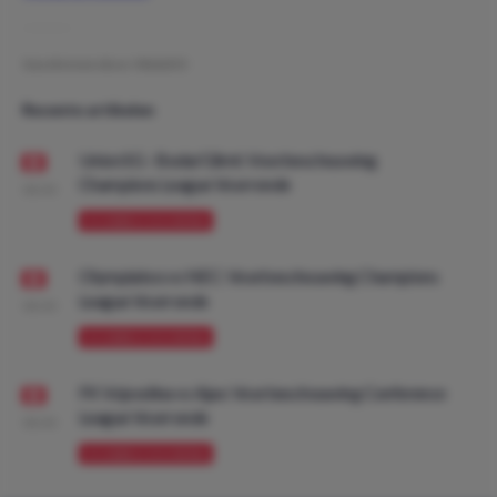
Geschreven door:
NielsDO
Recente artikelen
Union SG - Bodø/Glimt: Voorbeschouwing
Champions League Voorronde
08:00
VOORBESCHOUWING
Olympiakos vs NEC: Voorbeschouwing Champions
League Voorronde
08:00
VOORBESCHOUWING
FK Vojvodina vs Ajax: Voorbeschouwing Conference
League Voorronde
08:00
VOORBESCHOUWING