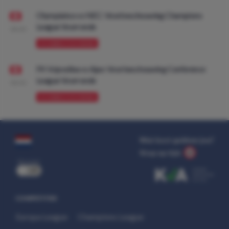
Olympiakos vs NEC: Voorbeschouwing Champions
League Voorronde
08:00
VOORBESCHOUWING
FK Vojvodina vs Ajax: Voorbeschouwing Conference
League Voorronde
08:00
VOORBESCHOUWING
Wat kost gokken jou?
Stop op tijd.
uit
COMPETITIES
Europa League
Champions League