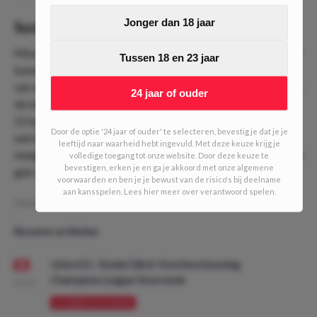
Jonger dan 18 jaar
Succesverhaal
Misschien denk je ‘Hmm… Weer een nieuwe trein?’. Je zou je
Tussen 18 en 23 jaar
kunnen afvragen hoe winstgevend de trein is, tenzij je één
van de laatste edities meespeelde. Dat was namelijk één van
24 jaar of ouder
de meest succesvolle treinen in de historie van DailyOdds.
21 haltes denderde de trein door en de grens van €1000
Door de optie '24 jaar of ouder' te selecteren, bevestig je dat je je
werd behaald. Mocht je de ''Waaghalzen-editie'' hebben
leeftijd naar waarheid hebt ingevuld. Met deze keuze krijg je
meegespeeld dan stond je na halte 21 op ruim €10.000! Niet
volledige toegang tot onze website. Door deze keuze te
bevestigen, erken je en ga je akkoord met onze algemene
gek toch!?
voorwaarden en ben je je bewust van de risico's bij deelname
aan kansspelen. Lees hier meer over verantwoord spelen.
Geschreven door:
VPDO
Recente artikelen
Union SG - Bodø/Glimt: Voorbeschouwing
Champions League Voorronde
08:00
VOORBESCHOUWING