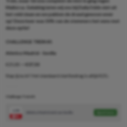
Trein, waar Girona compleet de mist in ging tegen
Mallorca. Gelukkig laten wij ons bij DailyOdds niet uit
het veld slaan en we pakken de draad gewoon weer
op! Deze keer was 50% van de stemmers het eens met
deze optie!
CHALLENGE TREIN #1
Atletico Madrid - Sevilla
€25,00 ->
€37,50
Stap jij nu in? Het standaard startbedrag is altijd €25,-
Challenge Trein #1
1.50
Atletico Madrid wint van Sevilla
Speel mee