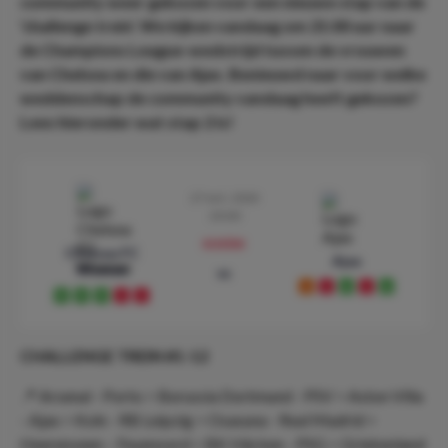
community weer gekozen voor een nieuwe stap van de
‘challenge trein'. We kijken vandaag om 21:00 uur naar
de Champions League-wedstrijd tussen de vrouwen
van Chelsea en die van Ajax. Benieuwd naar voor welke
weddenschap de community vandaag heeft gekozen?
Lees hieronder wat stap 2 is!
27 mrt. 2024
20:00
preview
Chelsea FC
Ajax
Women
vs
D
L
W
L
W
W
W
W
L
L
CHALLENGE TREIN #1-12
📍 Arsenal - Porto > Borussia Dortmund - PSV > Aston Villa
- Ajax > Koln - RB Leipzig > Osasuna - Real Madrid >
Heerenveen – Feyenoord > BK Häcken - PSG > Griekenland