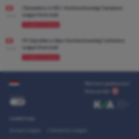
Olympiakos vs NEC: Voorbeschouwing Champions
League Voorronde
08:00
VOORBESCHOUWING
FK Vojvodina vs Ajax: Voorbeschouwing Conference
League Voorronde
08:00
VOORBESCHOUWING
Wat kost gokken jou?
Stop op tijd.
uit
COMPETITIES
Europa League
Champions League