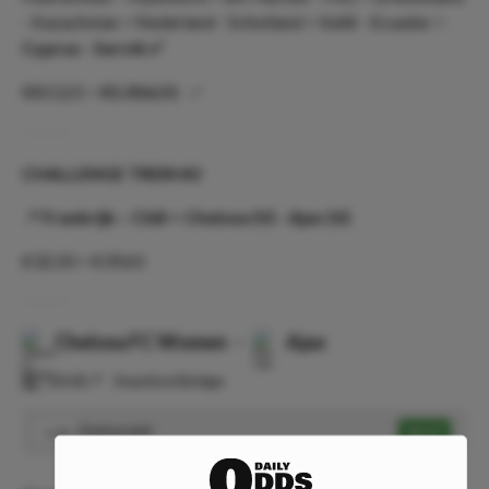
- Kazachstan > Nederland - Schotland > Italië - Ecuador >
Cyprus - Servië ✅
€813,21 >
€1.016,51
✅
CHALLENGE TREIN #2
📍
Frankrijk – Chili > Chelsea (V) - Ajax (V)
€32,50 > €39,65
Chelsea FC Women
-
Ajax
⏰
20:00
📍
Stamford Bridge
Chelsea wint
Speel
1.22