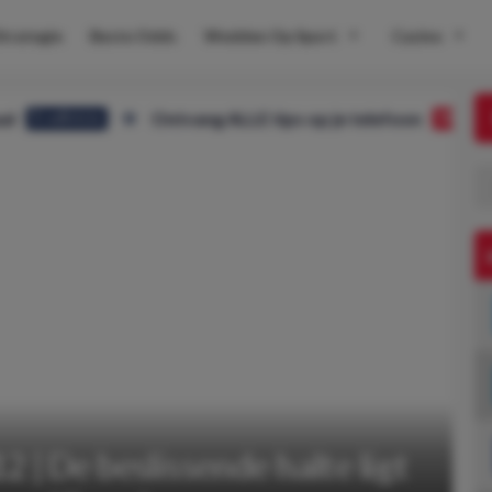
trategie
Beste Odds
Wedden Op Sport
Casino
▼
▼
Ontvang ALLE tips op je telefoon
ie
VIP
2 | De beslissende halte ligt