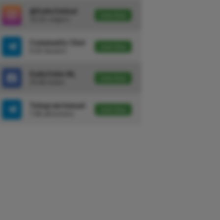
@DailyOddsnl
Join hier
16.1k
volgers
Community Chat
Join hier
4.2k
fanatici
DailyOdds NL
Join hier
20.6k
leden
Telegram kanaal
Join hier
7.6k
abonnees