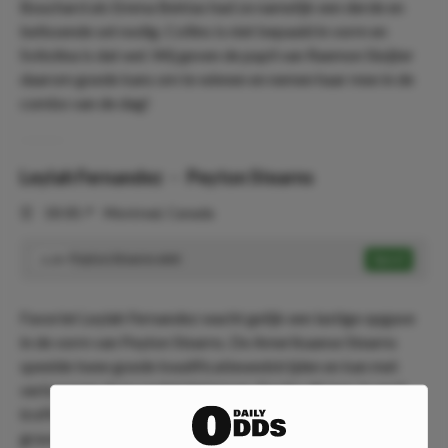
Bouchard als Emma Bektas had ze namelijk een derde en
belissende set nodig. Collins is niet bepaald in vorm en
Svitolina is dat wel. Wij geven de pupil van Raemon Sluijter
daarom goede kans om te winnen en nemen haar mee in de
combo van de dag!
Leylah Fernandez
-
Peyton Stearns
⏰
18:00
📍
Montreal, Canada
Peyton Stearns wint
Speel
2.20
Favoriet Leylah Fernandez wacht gelijk een lastige opgave
in de vorm van Peyton Stearns. De Amerikaanse Stearns
speelde twee goede kwalificatiewedstrijden en kan met
vertrouwen deze wedstrijd ingaan. Eerder dit jaar, in april,
troffen Fernandez en Stearns elkaar ook al, ditmaal op
gravel. Stearns was toen in de beslissende set te sterk en