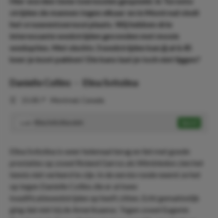
Hier worden twee toernooien gespeeld. In Toronto
strijden de mannen tegen elkaar en in Montreal vindt
het vrouwentoernooi plaats. Wij hebben drie
interessante wedstrijden gevonden met mooie
wedopties. Met slechts 3 wedstrijden kan jij al 6.45
keer je inzet pakken! Die kans laat je toch niet liggen?
Danielle Collins
-
Elina Svitolina
⏰
15:00
📍
Montreal, Canada
Elina Svitolina wint
Speel
1.63
Elina Svitolina is weer helemaal terug en liet met goede
prestaties op zowel Roland Garros als Wimbledon zien het
tennis niet verleerd te zijn. In de eerste ronde neemt ze het
op tegen Danielle Collins die er al twee
kwalificatiewedstrijden op heeft zitten. Echt gemakkelijk
ging dat niet bij de Amerikaanse. Tegen zowel Eugenie