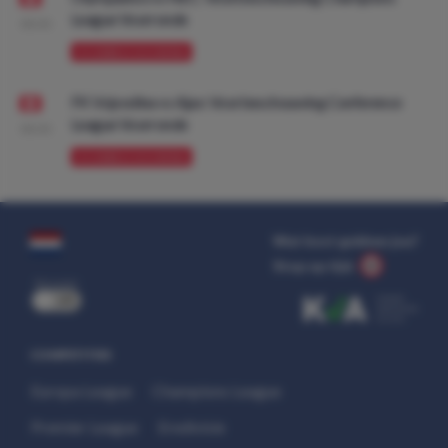
League Voorronde
08:00
VOORBESCHOUWING
FK Vojvodina vs Ajax: Voorbeschouwing Conference
League Voorronde
08:00
VOORBESCHOUWING
Wat kost gokken jou?
Stop op tijd.
uit
COMPETITIES
Europa League
Champions League
Premier League
Eredivisie