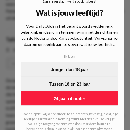
Samen verslaan we de bookmakers!
won met 6-3 2-6 6-2 van Fernandez. Wij verwachten dat
Wat is jouw leeftijd?
Fernandez opnieuw niet gaat winnen van het 21-jarige talent
uit de VS.
Voor DailyOdds is het verantwoord wedden erg
belangrijk en daarom stemmen wij in met de richtlijnen
van de Nederlandse Kansspelautoriteit. Wij vragen je
Tallon Griekspoor
-
Alexander Zverev
daarom om eerlijk aan te geven wat jouw leeftijd is.
⏰
18:00
📍
Toronto, Canada
Ik ben
Meer dan 21.5 games
Speel
1.77
Jonger dan 18 jaar
De laatste wedstrijd die we mee pakken voor de combo is
Tussen 18 en 23 jaar
de wedstrijd van onze eigen Tallon Griekspoor. Griekspoor,
die fantastisch in vorm is en Washington nog de finale
24 jaar of ouder
speelde, neemt het op tegen Alexander Zverev. Beide heren
troffen elkaar dit jaar in Rotterdam ook op hardcourt en
Door de optie '24 jaar of ouder' te selecteren, bevestig je dat je je
toen won Griekspoor knap met 2-1 in sets. Zverev komt van
leeftijd naar waarheid hebt ingevuld. Met deze keuze krijg je
gravel en dit wordt dus weer zijn eerste wedstrijd op
volledige toegang tot onze website. Door deze keuze te
hardcourt. Daarom verwachten wij dat Griekspoor zeker
bevestigen, erken je en ga je akkoord met onze algemene