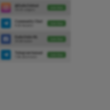
@DailyOddsnl
Join hier
16.1k
volgers
Community Chat
Join hier
4.2k
fanatici
DailyOdds NL
Join hier
20.6k
leden
Telegram kanaal
Join hier
7.6k
abonnees