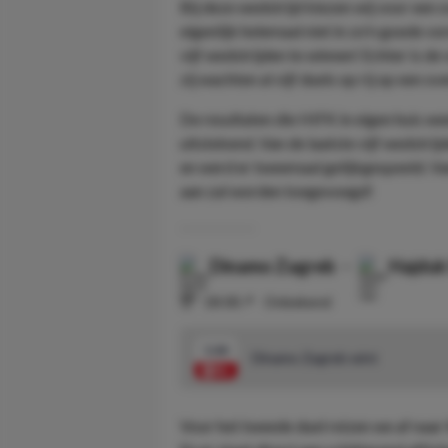
Bij deze wedstrijd kiezen wij voor een 
eigenlijk helemaal niet in zo'n goede vo
vijf wedstrijden te winnen! Echter is d
zij wachten al vijf duels op rij op een o
De resultaten die HIFK in eigen huis wee
uitstekend. Van de laatste vijf wedstrij
en werd er tweemaal gelijkgespeeld. V
aan zal worden toegevoegd!
Dinamo Zagreb
-
Hajduk 
⏰
18:00
📍
Onbekend
1.66
Dinamo Zagreb wint
Voor het tweede duel reizen we af naar 