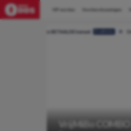
VIP worden
Voorbeschouwingen
S
oin nu ons BETAALDE kanaal
Ontvang ALLE ti
Eredivisie
VrijMiBo COMBO | 