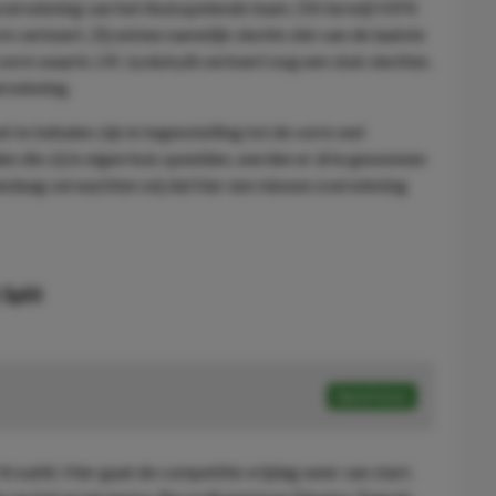
overwinning van het thuisspelende team. Dit terwijl HIFK
rm verkeert. Zij wisten namelijk slechts één van de laatste
e vorm waarin JJK Jyväskylä verkeert nog een stuk slechter,
verwinning.
t te behalen zijn in tegenstelling tot de vorm wel
den die zij in eigen huis speelden, werden er drie gewonnen
andaag verwachten wij dat hier een nieuwe overwinning
Split
Speel mee
Kroatië. Hier gaat de competitie vrijdag weer van start.