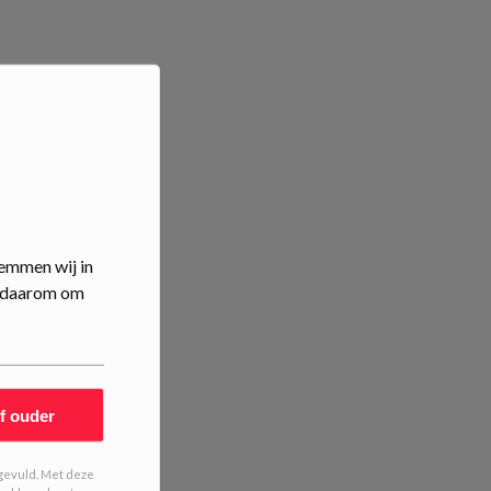
emmen wij in
je daarom om
of ouder
ingevuld. Met deze