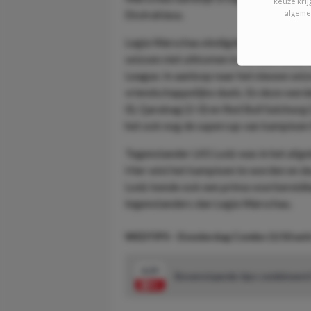
keuze krij
Ekstraklasa.
algemen
Legia Warschau eindigde in het afgelope
seizoen niet uitkomen in de voorronde
League. In aanloop naar het nieuwe sei
vriendschappelijke duels. En deze werd
0), Qarabag (2-0) en Red Bull Salzburg 
het ook nog de supercup van kampioe
Tegenstander LKS Lodz was in het afgel
Hier wist het kampioen te worden en dus
Lodz kende ook een prima voorbereidin
tegenstanders dan Legia Warschau.
WEDTIPS - Donderdag Combo (1/10 unit
6.25
Bovenstaande tips combineerd