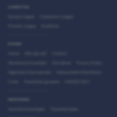
COMPETITIES
Europa League
Champions League
Premier League
Eredivisie
SITEMAP
Home
Wie zijn wij?
Contact
Verantwoord wedden
Disclaimer
Privacy Policy
Algemene Voorwaarden
Interpretatie Matchfacts
Cruks
Kwetsbare groepen
HANDS 24x7
WEDSTRIJDEN
Voorbeschouwingen
Topwedstrijden