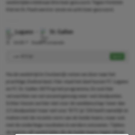
wedstrijden minimaal drie keer gescoord. Tegen Holstein
Kiel en St. Pauli werd er zeven en acht keer gescoord.
Lugano
-
St. Gallen
⏰
16:00
📍
Stadio Cornaredo
BTS 'ja'
Speel
1.44
Na de wedstrijd in Oostenrijk reizen we door naar het
prachtige Zwitserland. Hier staat het duel tussen FC Lugano
en FC St. Gallen 1879 op het programma. En ook hier
verwachten we verrassend genoeg weer veel doelpunten.
Echter kiezen we hier niet voor de weddenschap ‘meer dan
2.5 doelpunten’ maar wel voor ‘BTS ‘ja’’. Dit heeft namelijk te
maken met de recente vorm van de beide teams, maar ook
met de onderlinge resultaten in eerdere seizoenen. Tijdens
de laatste vijf wedstrijden die de beide teams tegen elkaar