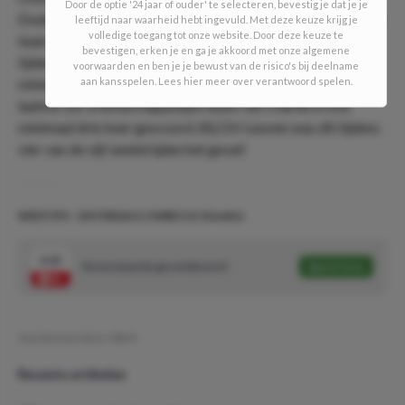
Door de optie '24 jaar of ouder' te selecteren, bevestig je dat je je
Doelpunten vallen namelijk veel in de wedstrijden van beide
leeftijd naar waarheid hebt ingevuld. Met deze keuze krijg je
volledige toegang tot onze website. Door deze keuze te
teams, ook in de onderlinge confrontaties! Zo werd er
bevestigen, erken je en ga je akkoord met onze algemene
tijdens drie van de laatste vier onderlinge wedstrijden
voorwaarden en ben je je bewust van de risico's bij deelname
minimaal drie keer gescoord! Daarnaast werd er vijf van de
aan kansspelen. Lees hier meer over verantwoord spelen.
laatste zes vriendschappelijke duels van Charleroi ook
minimaal drie keer gescoord. Bij OH Leuven was dit tijdens
vier van de vijf wedstrijden het geval!
WEDTIPS - ZATERDAG COMBO (1/10 units)
4.05
Bovenstaande gecombineerd
Speel mee
Geschreven door:
MDO
Recente artikelen