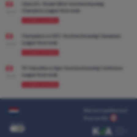
Union SG - Bodø/Glimt: Voorbeschouwing
Champions League Voorronde
08:00
VOORBESCHOUWING
Olympiakos vs NEC: Voorbeschouwing Champions
League Voorronde
08:00
VOORBESCHOUWING
FK Vojvodina vs Ajax: Voorbeschouwing Conference
League Voorronde
08:00
VOORBESCHOUWING
Wat kost gokken jou?
Stop op tijd.
uit