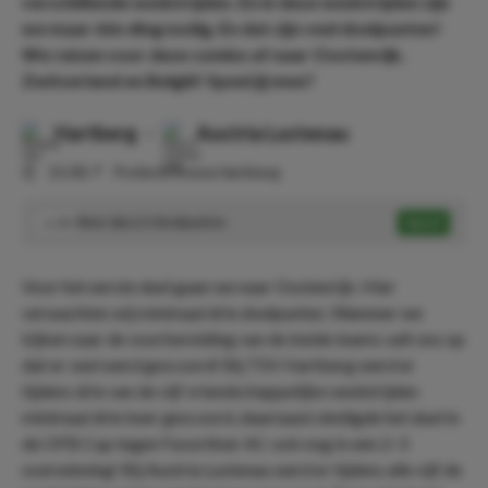
verschillende wedstrijden. En in deze wedstrijden zijn
we maar één ding nodig. En dat zijn veel doelpunten!
We reizen voor deze combo af naar Oostenrijk,
Zwitserland en België! Speel jij mee?
Hartberg
-
Austria Lustenau
⏰
15:00
📍
Profertil Arena Hartberg
Meer dan 2.5 doelpunten
Speel
1.70
Voor het eerste duel gaan we naar Oostenrijk. Hier
verwachten wij minimaal drie doelpunten. Wanneer we
kijken naar de voorbereiding van de beide teams valt ons op
dat er veel werd gescoord! Bij TSV Hartberg werd er
tijdens drie van de vijf vriendschappelijke wedstrijden
minimaal drie keer gescoord, daarnaast eindigde het duel in
de OFB Cup tegen Favoritner AC ook nog in een 2-3
overwinning! Bij Austria Lustenau werd er tijdens alle vijf de