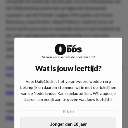
wel gelijk dé wedstrijd van het jaar. De recordkampioen van
het Miljoenenbal neemt het op tegen de fenomenale
koploper van de Premier League. Met spelers als Karim
Benzema, Luka Modric, Riyad Mahrez, Gabriel Jesus en
Kevin de Bruyne staat er natuurlijk absurd veel kwaliteit op
het veld. Laatstgenoemde middenvelder is 1 van onze
favorieten en blijkbaar ook van de community. Met ruim
30% van de stemmen gingen jullie voor minimaal 1 schot op
doel van de Belg.
Samen verslaan we de bookmakers!
Wat is jouw leeftijd?
Lees hier onze voorbeschouwing met meer verwachtingen &
tips!
Voor DailyOdds is het verantwoord wedden erg
Nooit meer een Challenge missen?
belangrijk en daarom stemmen wij in met de richtlijnen
Klik hier voor ons Telegram-kanaal!
van de Nederlandse Kansspelautoriteit. Wij vragen je
daarom om eerlijk aan te geven wat jouw leeftijd is.
Meepraten en meebeslissen met bijna 4.700 andere
communityleden?
Ik ben
Klik hier voor de Daily Odds Community Chat!
Jonger dan 18 jaar