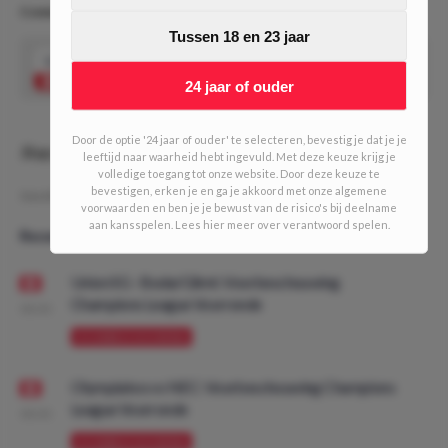
Community Challenge #2
Tussen 18 en 23 jaar
1.50
Kevin de Bruyne over 0.5 schoten op doel
Speel mee
24 jaar of ouder
Door de optie '24 jaar of ouder' te selecteren, bevestig je dat je je
Stap jij nu in? Het standaard startbedrag is altijd €25,-
leeftijd naar waarheid hebt ingevuld. Met deze keuze krijg je
volledige toegang tot onze website. Door deze keuze te
bevestigen, erken je en ga je akkoord met onze algemene
Geschreven door:
Marius
voorwaarden en ben je je bewust van de risico's bij deelname
aan kansspelen. Lees hier meer over verantwoord spelen.
Recente artikelen
Union SG - Bodø/Glimt: Voorbeschouwing
Champions League Voorronde
08:00
VOORBESCHOUWING
Olympiakos vs NEC: Voorbeschouwing Champions
League Voorronde
08:00
VOORBESCHOUWING