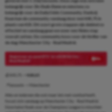
gisteren met 1-2 bij Sassuolo. Deze zege was extreem
belangrijk voor
De Oude Dame
en minstens zo
belangrijk voor de DailyOdds Community. Dankzij
Kean kan de community vandaag door met €45,75 in
plaats van €25. Dit soort grote stappen zijn dubbel zo
effectief en vandaag gaan we weer een flinke stap
vooruit zetten. De community koos voor dé thriller van
de dag: Manchester City - Real Madrid.
Registreer en speel BTS 'Ja' x10.00 bij City -
Real Madrid!
💰 €45,75 ->
€68,63
📍Sassuolo -> Manchester
Alles en iedereen die ook maar iets met voetbal heeft,
focust zich vandaag op Manchester City - Real Madrid.
Deze halve finale voor de Champions League is misschien