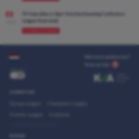
FK Vojvodina vs Ajax: Voorbeschouwing Conference
League Voorronde
08:00
VOORBESCHOUWING
Wat kost gokken jou?
Stop op tijd.
uit
COMPETITIES
Europa League
Champions League
Premier League
Eredivisie
SITEMAP