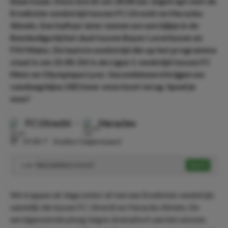
klaarstaan. Deze wordt om 20:00 uur afgetrapt met de
Eredivisie-wedstrijd tussen FC Utrecht en Heracles
Almelo. Een halfuur later nemen we een kijkje in de
Bundesliga bij het duel tussen Bayer Leverkusen en
FSV Mainz. De laatste wedstrijd die op het programma
staat is om 21:00. Dit is de Ligue 1-wedstijd tussen FC
Metz en Olympique Lyon. Gecombineerd krijgen we
vandaag bijna 10(!) keer onze inzet terug. Speel je
mee?
FC Utrecht
-
Heracles
⏰
19:00
📍
Stadion Galgenwaard
Sam Lammers scoort
Speel
3.00
We trappen de ‘dagcombo’ af met een Eredivisie-wedstrijd,
namelijk die tussen FC Utrecht en Heracles Almelo. De
eerstgenoemde ploeg begon dramatisch aan het seizoen,