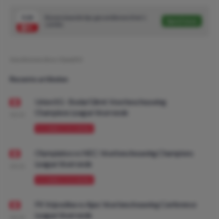
9.24
Bovenstaande tips gecombineerd tot 1
Speel mee
combo
Geschreven door:
DaanDO
Recente artikelen
Union SG - Bodø/Glimt: Voorbeschouwing
Champions League Voorronde
08:00
VOORBESCHOUWING
Olympiakos vs NEC: Voorbeschouwing Champions
League Voorronde
08:00
VOORBESCHOUWING
FK Vojvodina vs Ajax: Voorbeschouwing Conference
League Voorronde
08:00