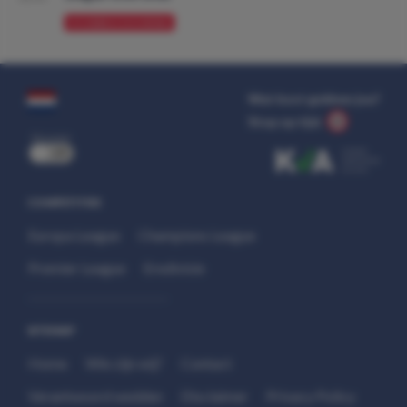
VOORBESCHOUWING
Wat kost gokken jou?
Stop op tijd.
uit
COMPETITIES
Europa League
Champions League
Premier League
Eredivisie
SITEMAP
Home
Wie zijn wij?
Contact
Verantwoord wedden
Disclaimer
Privacy Policy