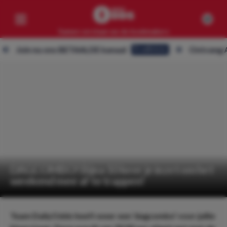
Samen verslaan we de bookmakers
n nu ons BETAALDE kanaal
Ontvang ALLE tip
Eredivisie
Competities
Geen resultaten
Clubs
Geen resultaten
Artikelen
Geen resultaten
DAGCOMBO! Bijna 10 keer je inzet om het
weekend mee af te trappen!
Team DailyOdds heeft weer een ‘dagcombo’ voor jullie