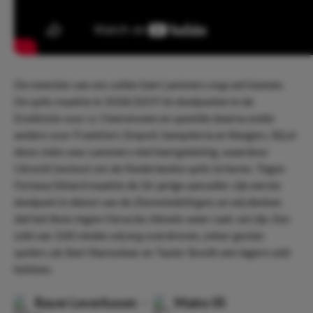
De meesten van ons zullen Sam Lammers nog wel kennen.
De spits maakte in 2018/2019 16 doelpunten in de
Eredivisie voor sc Heerenveen en speelde daarna onder
andere voor Frankfurt, Empoli, Sampdoria en Rangers. Bij al
deze clubs was Lammers niet heel gelukkig, waardoor
Utrecht besloot om de Nederlandse spits te huren. Tegen
Fortuna Sittard maakte de 26-jarige aanvaller zijn eerste
doelpunt in dienst van de
Domstedelingen,
en wij denken
dat het thuis tegen Heracles Almelo weer raak zal zijn. Een
odd van 3.00 vinden wij erg overdreven, zeker gezien
spelers als Bart Ramselaar en Taylor Booth een lagere odd
hebben.
Bayer Leverkusen
-
Mainz 05