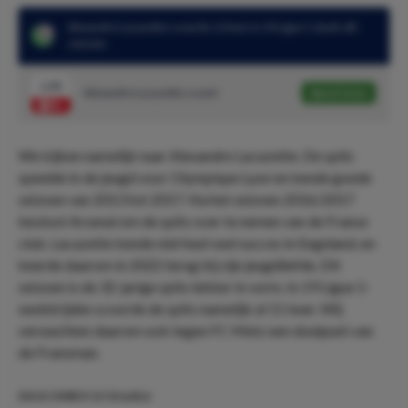
Alexandre Lacazette scoorde 11 keer in 19 Ligue 1-duels dit
seizoen
1.95
Alexandre Lacazette scoort
Speel mee
We kijken namelijk naar Alexandre Lacazette. De spits
speelde in de jeugd voor Olympique Lyon en kende goede
seizoen van 2013 tot 2017. Na het seizoen 2016/2017
besloot Arsenal om de spits over te nemen van de Franse
club. Lacazette kende niet heel veel succes in Engeland, en
keerde daarom in 2022 terug bij zijn jeugdliefde. Dit
seizoen is de 32-jarige spits lekker in vorm. In 19 Ligue 1-
wedstrijden scoorde de spits namelijk al 11 keer. Wij
verwachten daarom ook tegen FC Metz een doelpunt van
de Fransman.
DAGCOMBO! (1/10 units)