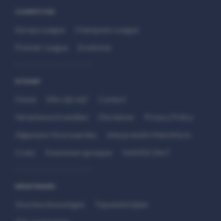
COMPETITIES
Europa League
Champions League
Premier League
Eredivisie
SITEMAP
Home
Wie zijn wij?
Contact
Verantwoord wedden
Disclaimer
Privacy Policy
Algemene Voorwaarden
Interpretatie Matchfacts
Cruks
Kwetsbare groepen
HANDS 24x7
WEDSTRIJDEN
Voorbeschouwingen
Topwedstrijden