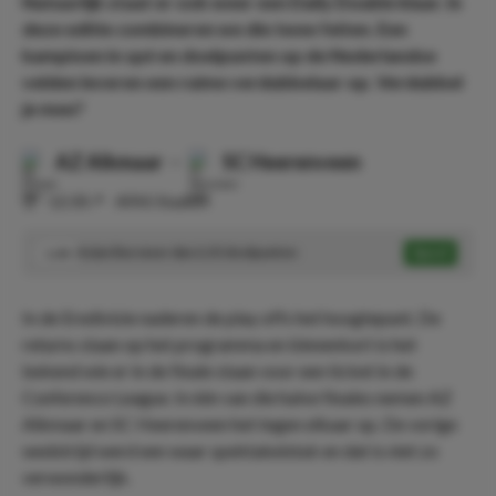
Natuurlijk staat er ook weer een Daily Double klaar. In
deze editie combineren we die twee feiten. Een
kampioen in spé en doelpunten op de Nederlandse
velden leveren een ruime verdubbelaar op. Verdubbel
je mee?
AZ Alkmaar
-
SC Heerenveen
⏰
12:30
📍
AFAS Stadion
Asian line meer dan 2.25 doelpunten
Speel
1.44
In de Eredivisie naderen de play offs het hoogtepunt. De
returns staan op het programma en binnenkort is het
bekend wie er in de finale staan voor een ticket in de
Conference League. In één van die halve finales nemen AZ
Alkmaar en SC Heerenveen het tegen elkaar op. De vorige
wedstrijd werd een waar spektakelstuk en dat is niet zo
verwonderlijk.