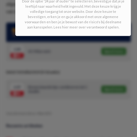
Door de optie '24 jaar of ouder' te selecteren, bevestig je dat je je
afgesloten. Kan AC Milan zichzelf na vandaag kampioen
leeftijd naar waarheid hebt ingevuld. Met deze keuze krijg je
van de Serie A noemen?
volledige toegang tot onze website. Door deze keuze te
bevestigen, erken je en ga je akkoord met onze algemene
voorwaarden en ben je je bewust van de risico's bij deelname
aan kansspelen. Lees hier meer over verantwoord spelen.
Bij winst is AC Milan kampioen van Italië
1.44
AC Milan wint
Speel mee
DAILY DOUBLE #19 (5/10 units)
2.07
Bovenstaande tips combineren tot 1
Speel mee
double
Geschreven door:
MarcDO
Recente artikelen