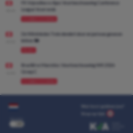
FK Vojvodina vs Ajax: Voorbeschouwing Conference
League Voorronde
08:00
VOORBESCHOUWING
De Wimbledon Trein dendert door en juni was gewoon
lekker. 🚂
09:00
PROMO
Brazilië vs Marokko: Voorbeschouwing WK 2026
Groep C
10:00
VOORBESCHOUWING
Wat kost gokken jou?
Stop op tijd.
uit