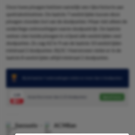
Deze twee ploegen hebben namelijk een rijke historie aan
spektakelstukken. De laatste 7 wedstrijden tussen deze
ploegen stonden bol van de doelpunten. Maar niet alleen de
onderlinge ontmoetingen waren doelpuntrijk. De laatste
weken zien beide ploegen in vrijwel alle wedstrijden veel
doelpunten. Zo zag AZ in 9 van de laatste 10 wedstrijden
minimaal 2 doelpunten. Bij SC Heerenveen vielen er in de
laatste 8 wedstrijden altijd minimaal 2 doelpunten.
Bij de laatste 7 ontmoetingen vielen er meer dan 2 doelpunten
1.44
Asian line meer dan 2.25 doelpunten
Speel mee
Sassuolo
-
AC Milan