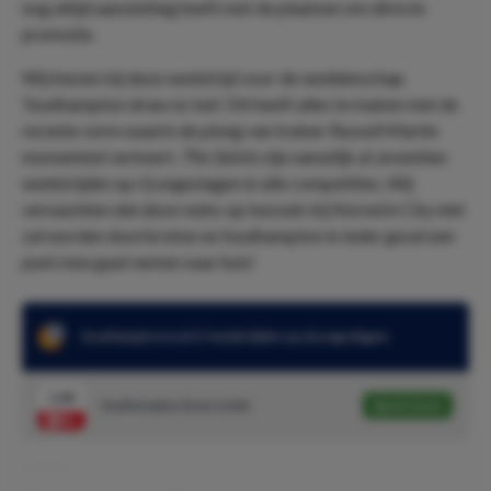
nog altijd aansluiting heeft met de plaatsen om directe
promotie.
Wij kiezen bij deze wedstrijd voor de weddenschap
‘Southampton draw no bet’. Dit heeft alles te maken met de
recente vorm waarin de ploeg van trainer Russell Martin
momenteel verkeert.
The Saints
zijn namelijk al zeventien
wedstrijden op rij ongeslagen in alle competities. Wij
verwachten dat deze reeks op bezoek bij Norwich City niet
zal worden doorbroken en Southampton in ieder geval een
punt mee gaat nemen naar huis!
Southampton is al 17 wedstrijden op rij ongeslagen
1.48
Southampton draw no bet
Speel mee