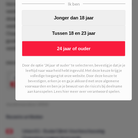
bezoekers van vandaag zien gemiddeld 2.19 doelpunten per
Ik ben
wedstrijd. Osasuna ziet in thuiswedstrijden gemiddeld 2.38
Jonger dan 18 jaar
doelpunten per wedstrijd. Ook recent waren er bij
wedstrijden van deze clubs weinig doelpunten te zien.
Osasuna zag in 5 van de laatste 6 wedstrijden under 2.5
Tussen 18 en 23 jaar
goals, terwijl deze reeks bij Alavés in 5 van de laatste 7
wedstrijden raak was.
24 jaar of ouder
DAILY DOUBLE #671! (5/10 units)
Door de optie '24 jaar of ouder' te selecteren, bevestig je dat je je
leeftijd naar waarheid hebt ingevuld. Met deze keuze krijg je
volledige toegang tot onze website. Door deze keuze te
2.12
Bovenstaande tips gecombineerd tot 1
Speel mee
bevestigen, erken je en ga je akkoord met onze algemene
double
voorwaarden en ben je je bewust van de risico's bij deelname
aan kansspelen. Lees hier meer over verantwoord spelen.
Geschreven door:
VPDO
Recente artikelen
Union SG - Bodø/Glimt: Voorbeschouwing
Champions League Voorronde