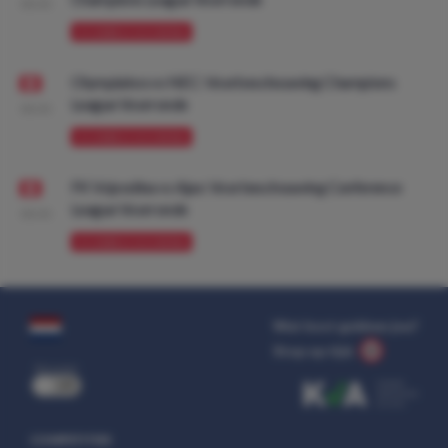
08:00
VOORBESCHOUWING
Olympiakos vs NEC: Voorbeschouwing Champions
League Voorronde
08:00
VOORBESCHOUWING
FK Vojvodina vs Ajax: Voorbeschouwing Conference
League Voorronde
08:00
VOORBESCHOUWING
Wat kost gokken jou?
Stop op tijd.
uit
COMPETITIES