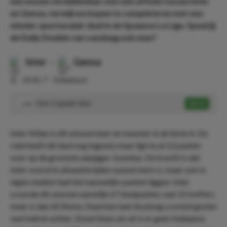
een mooie verdubbelaar met een affiche tussen Inter
en Genoa, terwijl we hopen te completeren met een
minder spectaculair duel in de Spaanse La Liga. Speel jij
de Daily Double van vandaag ook mee?
Inter
-
Genoa
⏰
19:45
📍
Onbekend
Over 1.5 goals: Inter
Speel
1.42
Inter Milan is dit seizoen heer en meester in de Serie A. De
club heeft dit duel nog tegoed, maar ligt nu al 12 punten
voor op de grootste aanjager Juventus. De kracht is dat
Inter vooral in uitwedstrijden razend sterk is, maar ook in
eigen stadion laat het nauwelijks punten liggen. Inter
scoorde dit seizoen namelijk 67 doelpunten, wat 15 treffers
meer is dan AS Roma. Daarmee laat de ploeg scorend gezien
veel indruk achter. Zowel thuis als uit is er geen Italiaanse