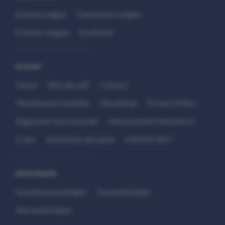
Europa League
Champions League
Premier League
Eredivisie
SITEMAP
Home
Wie zijn wij?
Contact
Verantwoord wedden
Disclaimer
Privacy Policy
Algemene Voorwaarden
Interpretatie Matchfacts
Cruks
Kwetsbare groepen
HANDS 24x7
WEDSTRIJDEN
Voorbeschouwingen
Topwedstrijden
Alle wedstrijden