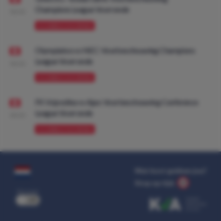
Champions League Voorronde
08:00
VOORBESCHOUWING
Olympiakos vs NEC: Voorbeschouwing Champions
League Voorronde
08:00
VOORBESCHOUWING
FK Vojvodina vs Ajax: Voorbeschouwing Conference
League Voorronde
08:00
VOORBESCHOUWING
Wat kost gokken jou?
Stop op tijd.
uit