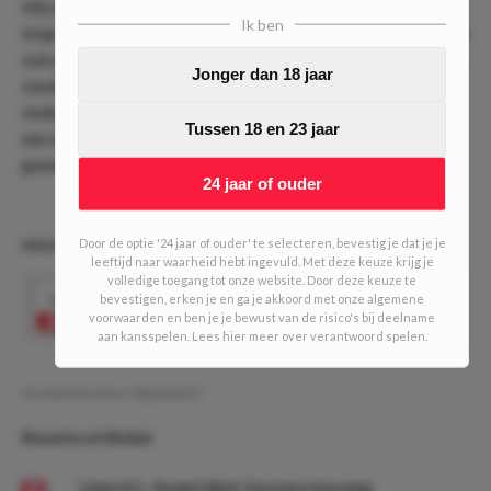
blij zijn met deze plek. In de vorige ronde versloeg Mallorca
Ik ben
knap Girona, maar wij verwachten niet dat datzelfde kunstje
ook gaat lukken tegen Real Sociedad. Sociedad staat keurig
Jonger dan 18 jaar
zesde in de competitie en verloor de negen laatste
onderlinge ontmoetingen met Mallorca niet. De keuze voor
Tussen 18 en 23 jaar
een dubbele kans van Real Sociedad lijkt daarmee een
goede optie.
24 jaar of ouder
Door de optie '24 jaar of ouder' te selecteren, bevestig je dat je je
DAILY DOUBLE #644 (5/10 units)
leeftijd naar waarheid hebt ingevuld. Met deze keuze krijg je
volledige toegang tot onze website. Door deze keuze te
1.96
bevestigen, erken je en ga je akkoord met onze algemene
Bovenstaande gecombineerd tot 1 double
Speel mee
voorwaarden en ben je je bewust van de risico's bij deelname
aan kansspelen. Lees hier meer over verantwoord spelen.
Geschreven door:
MauritsDO
Recente artikelen
Union SG - Bodø/Glimt: Voorbeschouwing