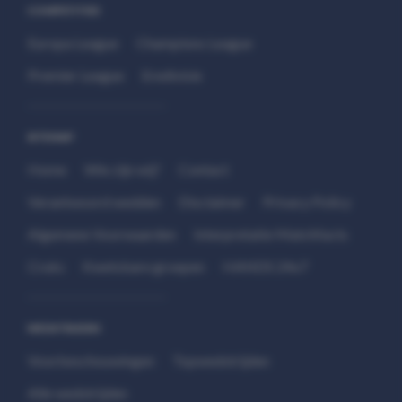
COMPETITIES
Europa League
Champions League
Premier League
Eredivisie
SITEMAP
Home
Wie zijn wij?
Contact
Verantwoord wedden
Disclaimer
Privacy Policy
Algemene Voorwaarden
Interpretatie Matchfacts
Cruks
Kwetsbare groepen
HANDS 24x7
WEDSTRIJDEN
Voorbeschouwingen
Topwedstrijden
Alle wedstrijden