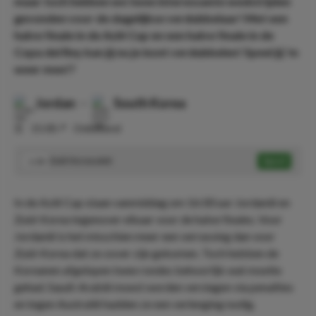
maar toch hebben we twee interessante wedstrijden
gevonden voor de dagelijkse verdubbelaar! Met een
halve finale in de Azië Cup en een halve finale in de
Copa del Rey kan jij nu je inzet verdubbelen! Speel jij 'm
weer mee!?
Jordan
-
South Korea
⏰
15:00
📍
Onbekend
Zuid-Korea wint
Speel
1.54
In de Azië Cup staan vanmiddag om 16:00 uur Jordanië en
Zuid-Korea tegenover elkaar voor de halve finales. Voor
Jordanië is het misschien meer een verrassing dan voor
Zuid-Korea dat ze zover zijn gekomen. Toch hebben de
Koreanen afgelopen twee rondes behoorlijk wat moeite
gehad. Saudi-Arabië moest worden verslagen via penalties
en tegen Australië hadden ze een verlenging nodig.