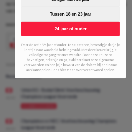
op Liverpool, die in dit geval geld terug oplevert als de ploeg
van Jurgen Klopp met één doelpunt verschil verliest.
Tussen 18 en 23 jaar
DAILY DOUBLE #613! (5/10 units)
24 jaar of ouder
2.06
Bovenstaande tips gecombineerd tot 1
Speel mee
double
Door de optie '24 jaar of ouder' te selecteren, bevestig je dat je je
leeftijd naar waarheid hebt ingevuld. Met deze keuze krijg je
volledige toegang tot onze website. Door deze keuze te
bevestigen, erken je en ga je akkoord met onze algemene
Geschreven door:
DaanDO
voorwaarden en ben je je bewust van de risico's bij deelname
aan kansspelen. Lees hier meer over verantwoord spelen.
Recente artikelen
Union SG - Bodø/Glimt: Voorbeschouwing
Champions League Voorronde
08:00
VOORBESCHOUWING
Olympiakos vs NEC: Voorbeschouwing Champions
League Voorronde
08:00