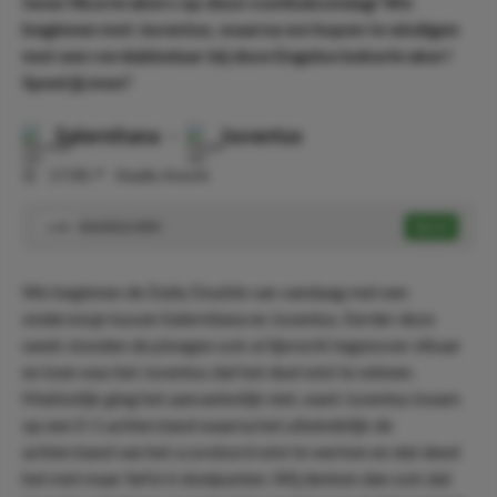
twee fikse krakers op deze voetbalzondag! We
beginnen met Juventus, waarna we hopen te eindigen
met een verdubbelaar bij deze Engelse bekerkraker!
Speel jij mee?
Salernitana
-
Juventus
⏰
17:00
📍
Stadio Arechi
Juventus wint
Speel
1.43
We beginnen de Daily Double van vandaag met een
onderonsje tussen Salernitana en Juventus. Eerder deze
week stonden de ploegen ook al lijnrecht tegenover elkaar
en toen was het Juventus dat het duel wist te winnen.
Makkelijk ging het aanvankelijk niet, want Juventus kwam
op een 0-1 achterstand waarna het uiteindelijk de
achterstand van het scorebord wist te werken en dat deed
het met maar liefst 6 doelpunten. Wij denken dan ook dat