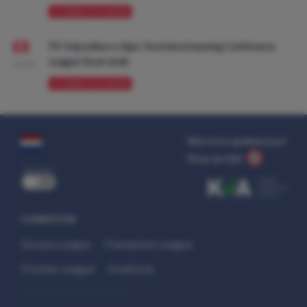
VOORBESCHOUWING
FK Vojvodina vs Ajax: Voorbeschouwing Conference
League Voorronde
08:00
VOORBESCHOUWING
Wat kost gokken jou?
Stop op tijd.
uit
COMPETITIES
Europa League
Champions League
Premier League
Eredivisie