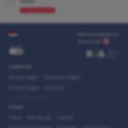
Groep C
10:00
VOORBESCHOUWING
Wat kost gokken jou?
Stop op tijd.
uit
COMPETITIES
Europa League
Champions League
Premier League
Eredivisie
SITEMAP
Home
Wie zijn wij?
Contact
Verantwoord wedden
Disclaimer
Privacy Policy