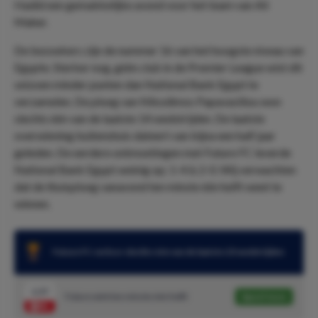
Hadid een gemakkelijke avond voor het team van Ali
Maher.
De bezoekers zijn de nummer 16 van het hoogste niveau van
Egypte. Sterker nog, géén club in de Premier League wist dit
seizoen minder punten dan National Bank Egypt te
verzamelen. De ploeg van Nikodimos Papavasiliou won
slechts één van de laatste 14 wedstrijden. De laatste
overwinning buitenshuis dateert van bijna een half jaar
geleden. De eerdere ontmoetingen met Future FC leverde
National Bank Egypt weinig op; 1-4 & 2-0. Wij verwachten
dat de thuisploeg vanavond ten minste één helft weet te
winnen.
Future FC verloor slechts één van de laatste 23 wedstrijden
1.57
Future wint ten minste één helft
Speel mee