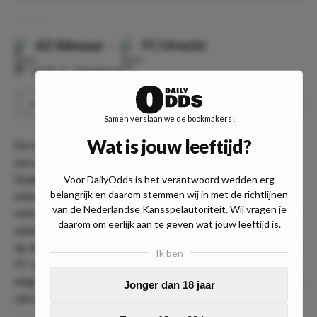
AZ Alkmaar
-
FC Utrecht
⏰
17:45
📍
Onbekend
Meer dan 2 Asian goals
Speel
1.30
Samen verslaan we de bookmakers!
Wat is jouw leeftijd?
De tweede wedstrijd van de Daily Double speelt zich af in
ons eigen kikkerlandje. Niet de Eredivisie, maar de achtste
finale van de KNVB Beker is het podium voor de
Voor DailyOdds is het verantwoord wedden erg
belangrijk en daarom stemmen wij in met de richtlijnen
ontmoeting tussen AZ en FC Utrecht. De Alkmaarders
van de Nederlandse Kansspelautoriteit. Wij vragen je
verkeren in een uitstekende vorm en bleven in de laatste 10
daarom om eerlijk aan te geven wat jouw leeftijd is.
wedstrijden ongeslagen. De ploeg van Pascal Jansen moet
op de ranglijst alleen Feyenoord aan zich voorbij laten gaan.
Ik ben
FC Utrecht heeft onder leiding van Michael Silberbauer de
weg omhoog ingeslagen. De bezoekers verloren slechts één
Jonger dan 18 jaar
van de laatste 12 wedstrijden.