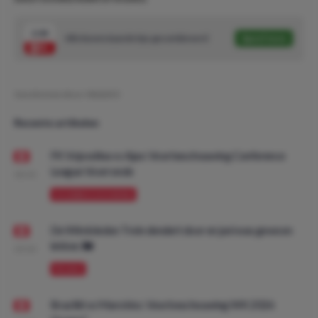
2.04
Alle bovenstaande tips gecombineerd
Speel mee
Geschreven door:
NielsDO
Recente artikelen
FK Vojvodina vs Ajax: Voorbeschouwing Conference
League Voorronde
08:00
VOORBESCHOUWING
De Wimbledon Trein dendert door en juni was gewoon
lekker. 🚂
09:00
PROMO
Brazilië vs Marokko: Voorbeschouwing WK 2026