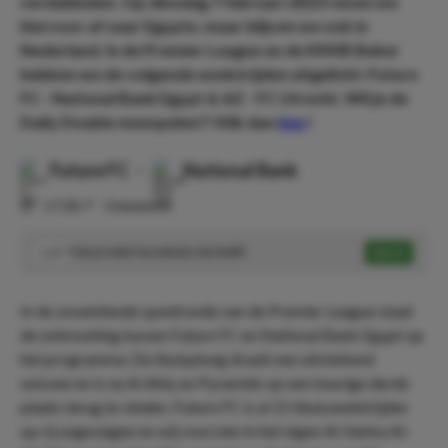
verdubbelen. Op dinsdag 7 februari 2023 reizen we
hiervoor af naar Egypte, maar blijven we ook in
Nederland. In de Premier League en de KNVB Beker
hebben we de volgende wedstrijden uitgelicht: Future
FC - National Bank Egypt & AZ - FC Utrecht. Wil je de
Daily Double meespelen?! Klik dan
hier
!
Future FC
-
National Bank
⏰
17:00
📍
Onbekend
Future wint ten minste één helft
Speel
1.57
In de zeventiende speelronde van de Premier League staat
de ontmoeting tussen Future FC en National Bank Egypt op
het programma. De thuisploeg draait een uitstekend
seizoen en is na Al Ahly en Pyramids op een keurige derde
plaats terug te vinden. Future FC is al 15 thuiswedstrijden
op rij ongeslagen en wij voorzien in het eigen Al-Sekka Al-