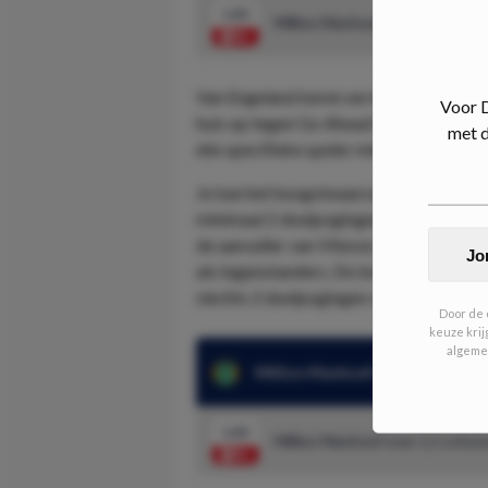
1.43
Million Manhoef over 1.5 schot
Clubs
Van Engeland keren we terug in ons eige
Voor D
huis op tegen Go Ahead Eagles. Net al
met d
één specifieke speler minimaal 2 schote
Je kan het hoogstwaarschijnlijk al rade
minimaal 2 doelpogingen van de linkspoot
de aanvaller van Vitesse deze line te ha
Artikelen
Jo
als tegenstanders. De bookmakers verw
slechts 2 doelpogingen van Manhoef al z
Door de o
keuze krij
algemen
Million Manhoef kwam in 13 van 
1.43
Million Manhoef over 1.5 schot