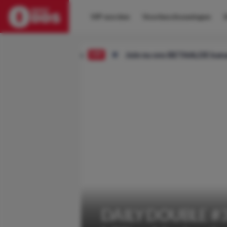
VIP worden
Voorbeschouwingen
S
Join nu ons BETAALDE kanaal
Eredivisi
DAILY DOUBLE #34