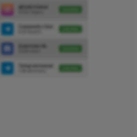
@DailyOddsnl
Join hier
16.1k
volgers
Community Chat
Join hier
4.2k
fanatici
DailyOdds NL
Join hier
20.6k
leden
Telegram kanaal
Join hier
7.6k
abonnees