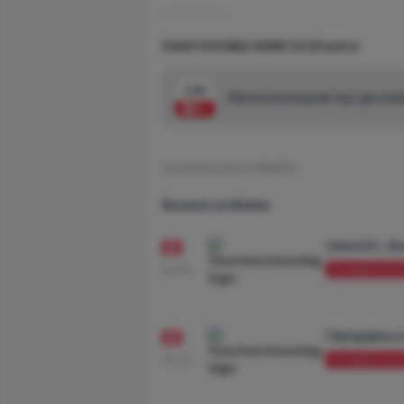
DAILY DOUBLE #340! (5/10 units)
2.06
Alle bovenstaande tips gecom
Geschreven door:
NielsDO
Recente artikelen
Union SG - B
08:00
VOORBESCHOU
Olympiakos 
08:00
VOORBESCHOU