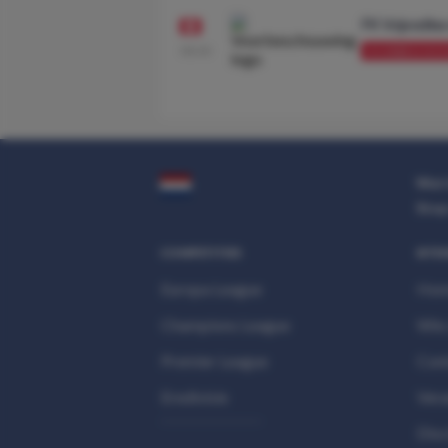
FK Vojvodina
08:00
VOORBESCHOU
Wat 
Stop 
COMPETITIES
SITE
Europa League
Ho
Champions League
Wie 
Premier League
Con
Eredivisie
Ver
Disc