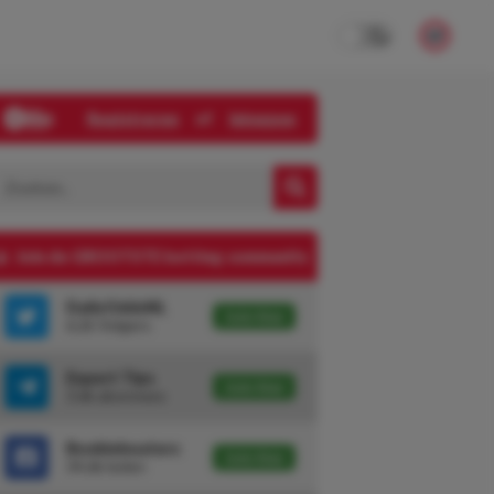
ns BETAALDE kanaal
Ontvang ALLE tips op je
Registreren
Eredivisie
of
Inloggen
Zoeken..
🤝 Join de GROOTSTE betting community
DailyOddsNL
Join hier
6.2k
Volgers
Expert Tips
Join hier
3.6k
abonnees
Bookiebeaters
Join hier
34.6k
leden