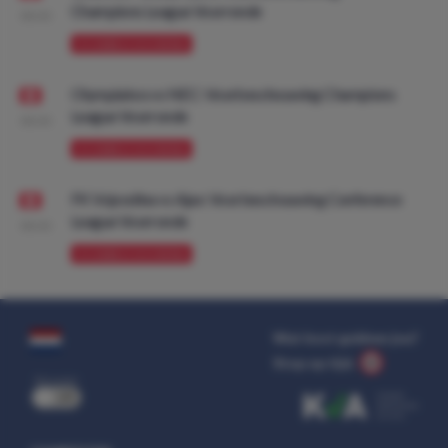
Champions League Voorronde
08:00
VOORBESCHOUWING
Olympiakos vs NEC: Voorbeschouwing Champions
League Voorronde
08:00
VOORBESCHOUWING
FK Vojvodina vs Ajax: Voorbeschouwing Conference
League Voorronde
08:00
VOORBESCHOUWING
Wat kost gokken jou?
Stop op tijd.
uit