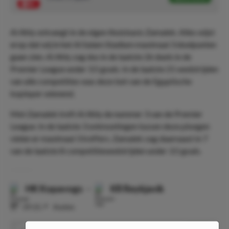
Al Ahly ontvangt in de eigen thuisbasis Zamalek. Alles wijst
erop dat wij in het Al Salam Stadium maximaal 3 doelpunten
gaan zien. Al Ahly zag dus in de laatste 26 duels in de
Premier League under 3.5 goals. In de laatste 21 wedstrijden
van alle competities was deze bet van de Egyptische
koploper winnend.
Met Zamalek treft Al Ahly de nummer 3 van de Premier
League. In de laatste 3 ontmoetingen tussen deze ploegen
vielen er maximaal 3 treffers. Zamalek zag daarnaast in 7
van de laatste 8 competitiewedstrijden under 3.5 goals.
HK Kopavogs
-
KR Reykjavik
⏰
19:15
📍
Korinn