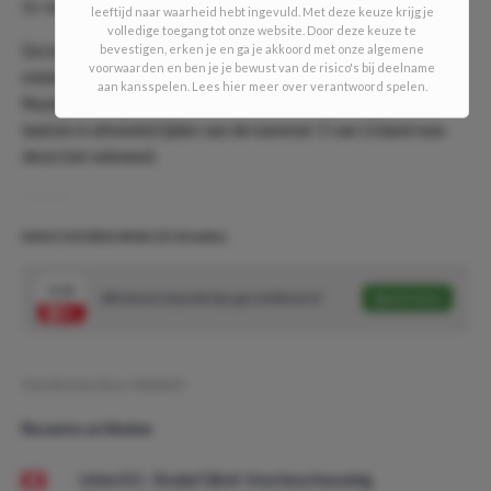
5+ treffers.
leeftijd naar waarheid hebt ingevuld. Met deze keuze krijg je
volledige toegang tot onze website. Door deze keuze te
De bezoekers zagen in 4 van de laatste 8 wedstrijden
bevestigen, erken je en ga je akkoord met onze algemene
voorwaarden en ben je je bewust van de risico's bij deelname
minimaal 3 doelpunten. Eerder dit jaargang was KR
aan kansspelen. Lees hier meer over verantwoord spelen.
Reykjavík nog met 6-1(!) te sterk voor Kopavogur. In de
laatste 6 uitwedstrijden van de nummer 5 van IJsland was
deze bet winnend.
DAILY DOUBLE #436! (5/10 units)
2.12
Alle bovenstaande tips gecombineerd
Speel mee
Geschreven door:
NielsDO
Recente artikelen
Union SG - Bodø/Glimt: Voorbeschouwing