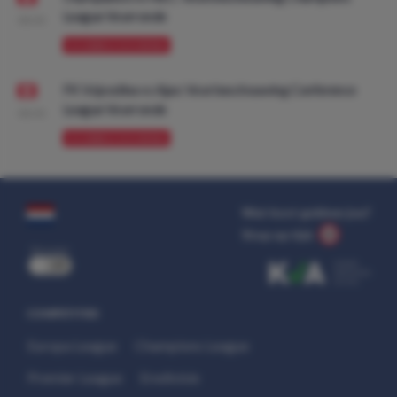
League Voorronde
08:00
VOORBESCHOUWING
FK Vojvodina vs Ajax: Voorbeschouwing Conference
League Voorronde
08:00
VOORBESCHOUWING
Wat kost gokken jou?
Stop op tijd.
uit
COMPETITIES
Europa League
Champions League
Premier League
Eredivisie