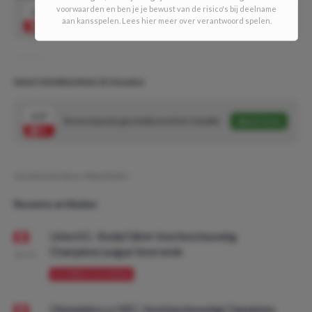
voorwaarden en ben je je bewust van de risico's bij deelname
1.47
Daniil Medvedev wint
Speel mee
aan kansspelen. Lees hier meer over verantwoord spelen.
DAILY DOUBLE #561! (5/10 units)
2.27
Bovenstaande gecombineerd tot 1 double
Speel mee
Geschreven door:
MauritsDO
Recente artikelen
Union SG - Bodø/Glimt: Voorbeschouwing
Champions League Voorronde
08:00
VOORBESCHOUWING
Olympiakos vs NEC: Voorbeschouwing Champions