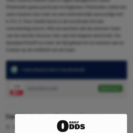
Medvedev geen partij aan te beginnen. Medvedev zette een
ware masterclass neer en won betrekkelijk eenvoudig met
6-4 6-2. Voor beide heren is de noodzaak tot een
overwinning enorm. Wij verwachten dat de nummer twee
van de wereld, Alcaraz, hier aan het langste eind trekt. De
Spanjaard heeft nu meer de tijd gehad om te wennen aan en
trainen op de snelheid van de baan.
Carlos Alcaraz is de nr. 2 van de wereld
1.53
Carlos Alcaraz wint
Speel mee
Daniil Medvedev
-
Alexander Zverev
⏰
20:00
📍
Turijn, Italië