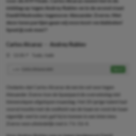
voor de ATP Finals. Carlos Alcaraz neemt het in de
middag op tegen Andrey Rublev en in de avond staat
Daniil Medvedev tegenover Alexander Zverev. Met
deze twee partijen gaan wij onze inzet verdubbelen!
Speel jij ook mee!?
Carlos Alcaraz
-
Andrey Rublev
⏰
13:30
📍
Turijn, Italië
Carlos Alcaraz wint
Speel
1.53
Ondanks dat Carlos Alcaraz de eerste set won tegen
Alexander Zverev kon de Spanjaard de overwinning niet
binnenslepen afgelopen maandag. Het 20-jarige talent had
vooral moeite met de snelheid van de baan en vond de baan
eigenlijk veel te snel, gaf hij te kennen in een interview.
Zverev won uiteindelijk met 6-7 6-3 6-4.
Voor Andrey Rublev was er tegen landgenoot Daniil