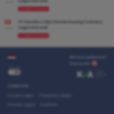
League Voorronde
08:00
VOORBESCHOUWING
FK Vojvodina vs Ajax: Voorbeschouwing Conference
League Voorronde
08:00
VOORBESCHOUWING
Wat kost gokken jou?
Stop op tijd.
uit
COMPETITIES
Europa League
Champions League
Premier League
Eredivisie