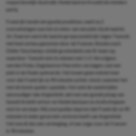
respectievelijk Australië, Nederland en Kroatië de mindere
partij.
Frankrijk kende een goede poulefase, want na 2
overwinningen was het al zeker van een plek bij de laatste
16. Daarom werd de laatste groepswedstrijd, tegen Tunesië,
niet heel serieus genomen door de Fransen. Bondscoach
Didier Deschamps stelde grotendeels een B-team op,
waardoor Tunesië wist te winnen met 1-0. Vervolgens
werden Polen, Engeland en Marokko verslagen, wat een
plek in de finale opleverde. Het kwam geen enkele keer
voor dat Frankrijk na 90 minuten achter stond, wanneer het
met de beste spelers speelde. Het wint de wedstrijden
eenvoudiger dan Argentinië, dat met een goede ploeg van
Saoedi Arabië verloor en Nederland pas na strafschoppen
wist te verslaan. Wij voorspellen daarom dat Frankrijk na 90
minuten in ieder geval niet verloren heeft van Argentinië.
Het wordt dus een verlenging, of een zege voor de Fransen
in 90 minuten.