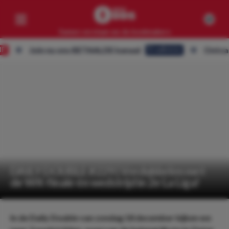
Samen verslaan we de bookmakers
Join nu ons BETAALDE kanaal
Ontvang ALLE
Eredivisie
Competities
Geen resultaten
Clubs
Geen resultaten
Artikelen
Geen resultaten
DAILY DOUBLE #229 | Verdubbelen met
de WK-finale én wedstrijd in 2e La Liga!
In de Daily Double van zondag 18 december kijken we