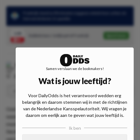
Frankrijk stond na 90 minuten nog geen enkele keer achter als
het met de beste 11 speelde
1.48
Dubbele kans: Gelijkspel of Frankrijk
Speel mee
Malaga
-
Deportivo Alaves
Samen verslaan we de bookmakers!
⏰
20:00
📍
Estadio La Rosaleda
Wat is jouw leeftijd?
Alavés Over 0.5 goals
Speel
1.42
Voor DailyOdds is het verantwoord wedden erg
belangrijk en daarom stemmen wij in met de richtlijnen
van de Nederlandse Kansspelautoriteit. Wij vragen je
Ook kijken we nog even naar de Spaanse La Liga 2. Málaga
daarom om eerlijk aan te geven wat jouw leeftijd is.
neemt het hierin thuis op tegen Alavés. Málaga staat
momenteel op een teleurstellende 21e plaats met 16 punten.
Ik ben
Slechts 3 van de 20 wedstrijden werden gewonnen en er
werd 10 keer verloren. De 21e plek betekent degradatie