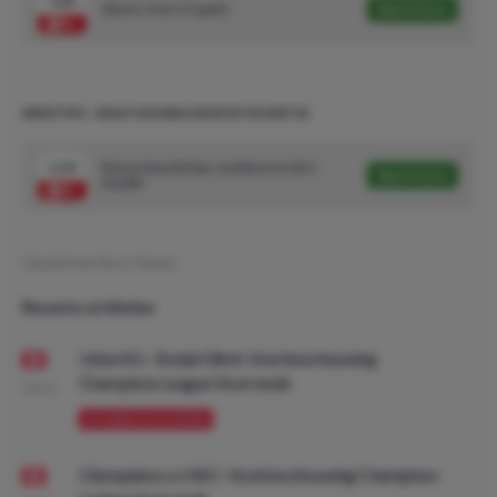
1.42
Alavés Over 0.5 goals
Speel mee
WEDTIPS - DAILY DOUBLE #229 (5/10 UNITS)
2.10
Bovenstaande tips combineren tot 1
Speel mee
Double
Geschreven door:
Pascal
Recente artikelen
Union SG - Bodø/Glimt: Voorbeschouwing
Champions League Voorronde
08:00
VOORBESCHOUWING
Olympiakos vs NEC: Voorbeschouwing Champions