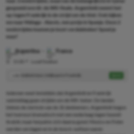
naar 2 wedstrijden, waarvan de belangrijkste in Qatar
gespeeld wordt: de WK-finale. Argentinië neemt het
op tegen Frankrijk in de strijd om de titel. Ook kijken
we naar Málaga - Alavés, een potje in Spanje. Deze 2
wedstrijden kunnen je inzet verdubbelen! Speel je
mee?
Argentina
-
France
⏰
15:00
📍
Lusail Stadium
Dubbele kans: Gelijkspel of Frankrijk
Speel
1.48
Iedereen weet inmiddels dat Argentinië en Frankrijk
vanmiddag gaan strijden om de WK-beker. De landen
bleken de sterkste van de 32 deelnemers. Argentinië begon
het toernooi dramatisch met een nederlaag tegen Saoedi-
Arabië, maar herpakte zich daarna goed. Mexico en Polen
werden verslagen en in de knock-outfase waren