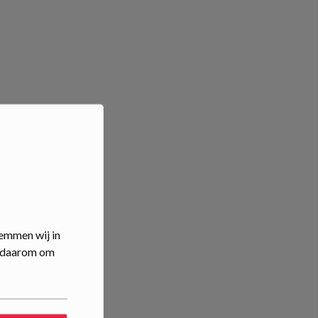
emmen wij in
je daarom om