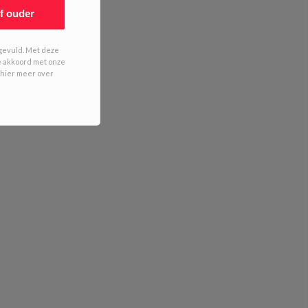
of ouder
ingevuld. Met deze
je akkoord met onze
 hier meer over