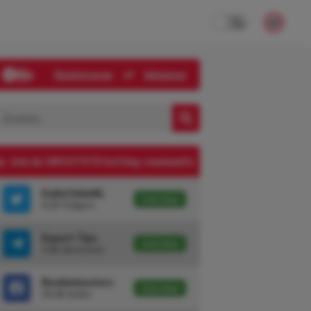
Registreren
of
Inloggen
Zoeken..
🤝 Join de GROOTSTE betting community
DailyOddsNL
Join hier
6.2k
Volgers
Expert Tips
Join hier
3.6k
abonnees
Bookiebeaters
Join hier
34.6k
leden