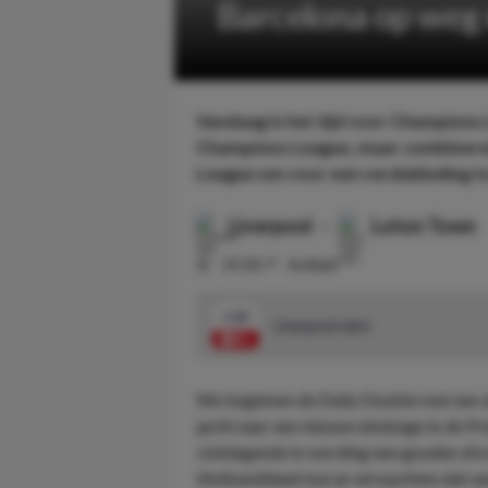
Barcelona op weg 
Vandaag is het tijd voor Champions 
Champions League, maar combineren 
League om voor een verdubbeling te 
Liverpool
-
Luton Town
⏰
19:30
📍
Anfield
1.24
Liverpool wint
We beginnen de Daily Double met een af
jacht naar een nieuwe eindzege in de Pr
clublegende in wording een gouden afsc
titelkandidaat kun je verwachten dat 