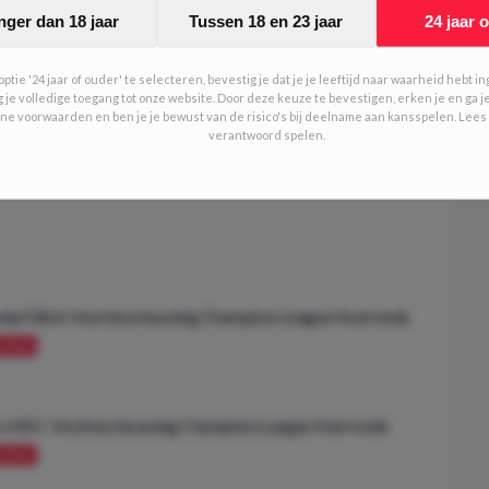
nger dan 18 jaar
Tussen 18 en 23 jaar
24 jaar 
ptie '24 jaar of ouder' te selecteren, bevestig je dat je je leeftijd naar waarheid hebt 
g je volledige toegang tot onze website. Door deze keuze te bevestigen, erken je en ga 
Geen resultaten
e voorwaarden en ben je je bewust van de risico's bij deelname aan kansspelen. Lees
t 1 double
verantwoord spelen.
Speel mee
odø/Glimt: Voorbeschouwing Champions League Voorronde
WING
vs NEC: Voorbeschouwing Champions League Voorronde
WING