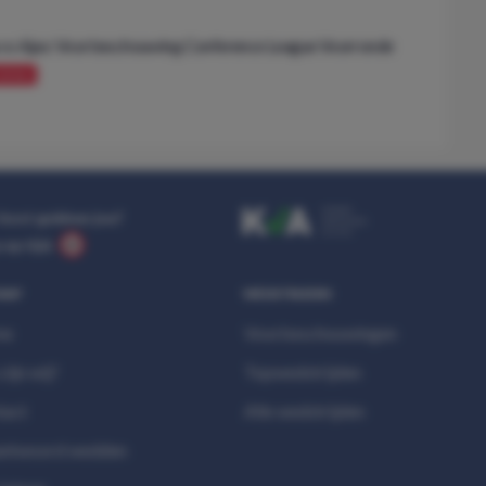
 vs Ajax: Voorbeschouwing Conference League Voorronde
WING
kost gokken jou?
op tijd.
MAP
WEDSTRIJDEN
me
Voorbeschouwingen
zijn wij?
Topwedstrijden
tact
Alle wedstrijden
antwoord wedden