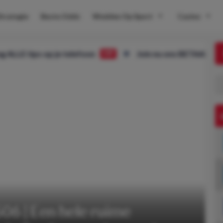
trategie
Beste Odds
Wedden Op Sport
Casino
▼
▼
p je telefoon
Join nu ons BETAALDE kanaal
VIP
Eredi
6 | Een hele ruime