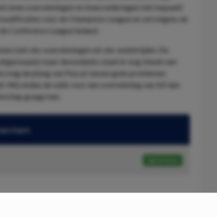
met twee overwinningen en twee nederlagen niet bepaald
 kwalificaties voor de Champions League en vervolgens de
in de Conference League beland.
nnen met vier overwinningen uit vier wedstrijden. De
itgezwaaid, maar desondanks staat er nog steeds een
en mag de ploeg van Pascal Jansen geen problemen
. Wij vinden de odds voor een overwinning van AZ dan
enschap graag mee.
ngeslagen
Speel mee
elland