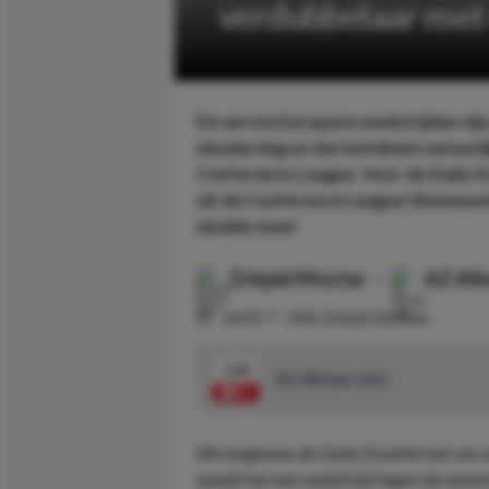
verdubbelaar met
De eerste Europese wedstrijden zij
donderdag en dat betekent natuurli
Conference League. Voor de Daily Do
uit de Conference League! Benieuwd 
double mee!
Zrinjski Mostar
-
AZ Alk
⏰
16:45
📍
HSK Zrinjski Stadium
1.68
AZ Alkmaar wint
We beginnen de Daily Double met ons e
speelt het een wedstrijd tegen de numm