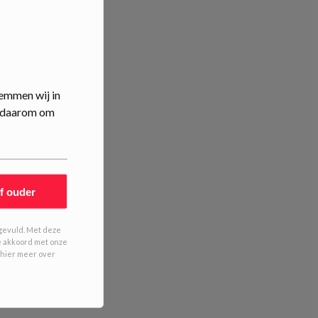
emmen wij in
je daarom om
of ouder
ingevuld. Met deze
je akkoord met onze
 hier meer over