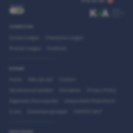
Stop op tijd.
uit
COMPETITIES
Europa League
Champions League
Premier League
Eredivisie
SITEMAP
Home
Wie zijn wij?
Contact
Verantwoord wedden
Disclaimer
Privacy Policy
Algemene Voorwaarden
Interpretatie Matchfacts
Cruks
Kwetsbare groepen
HANDS 24x7
WEDSTRIJDEN