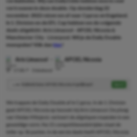
verdubbelen. Wij van DailyOdds hebben enorm veel
vertrouwen in deze double. Op donderdag 22
november 2022 reizen we af naar Cyprus en Engeland.
In 1. Division en de EFL Cup hebben we de volgende
duels uitgelicht: Aris Limassol - APOEL Nicosia &
Manchester City - Liverpool. Wil je de Daily Double
meespelen? Klik dan
hier
!
Aris Limassol
-
APOEL Nicosia
⏰
17:00
📍
Onbekend
Dubbele kans: APOEL Nicosia of gelijkspel
Speel
1.38
We trappen de Daily Double af in Cyprus. In de 1. Division
gaat APOEL Nicosia op bezoek bij Aris Limassol. De ploeg
van Vledan Milojevic verkeert de afgelopen maanden in een
geweldige vorm. Na 15 competitiewedstrijden staat de
teller op 36 punten. In de eerste duels heeft APOEL Nicosia