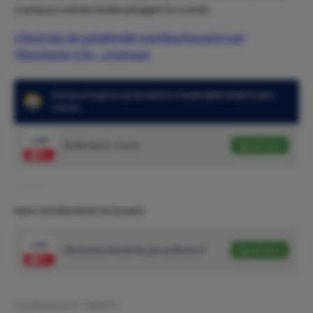
Liverpool wisten beide ploegen te scoren.
Check hier de uitgebreide voorbeschouwing van
Manchester City - Liverpool.
Liverpool zag in 4 van de laatste 5 wedstrijden beide teams
scoren
1.48
Beide teams scoren
Speel mee
DAILY DOUBLE #233! (5/10 units)
2.04
Alle bovenstaande tips gecombineerd
Speel mee
Geschreven door:
NielsDO