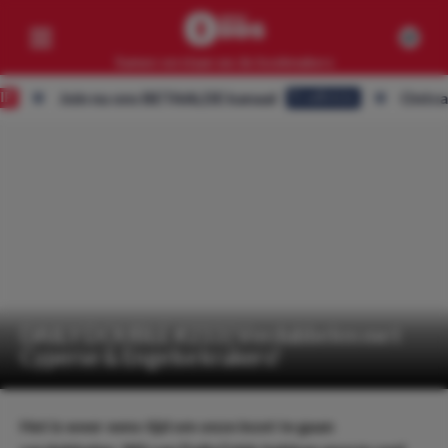
Samen verslaan we de bookmakers
Join nu ons BETAALDE kanaal
Ontvang ALLE
Eredivisie
Competities
Geen resultaten
Clubs
Geen resultaten
Artikelen
Geen resultaten
DAILY DOUBLE #233 | Verdubbelen met
Cyperse & Engelse krakers!
Het is weer eens tijd om onze inzet te gaan