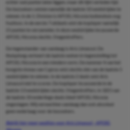
echter wat punten laten liggen, maar dit lijkt verleden tijd.
De bezoekers wisten namelijk de laatste 10 wedstrijden te
winnen. In de 1. Division is APOEL Nicosia buitenshuis nog
foutloos. In de eerste 7 uitduels wist de koploper namelijk
21 punten te verzamelen. In deze wedstrijden incasseerde
APOEL Nicosia slechts 3 tegentreffers.
De tegenstander van vandaag is Aris Limassol. De
thuisploeg verkeert de laatste weken in tegenstelling tot
APOEL Nicosia in een mindere vorm. De nummer 4 van het
hoogste niveau van Cyprus wist slechts één van de laatste 5
wedstrijden te winnen. In de laatste 2 duels wist Aris
Limassol niet te scoren. De koploper incasseerde in de
laatste 13 wedstrijden slechts 3 tegentreffers. In 32(!) van
de laatste 33 onderlinge duels bleef APOEL Nicosia
ongeslagen. Wij verwachten vandaag dan ook absoluut
geen nederlaag voor de bezoekers.
Bekijk hier meer wedtips voor Aris Limassol - APOEL
Nicosia.