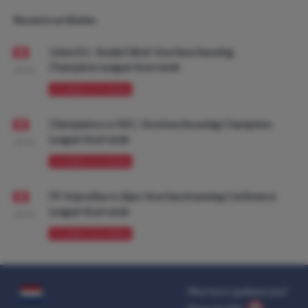
Recente artikelen
Union SG - Bodø/Glimt: Voorbeschouwing
Champions League Voorronde
08:00
VOORBESCHOUWING
Olympiakos vs NEC: Voorbeschouwing Champions
League Voorronde
08:00
VOORBESCHOUWING
FK Vojvodina vs Ajax: Voorbeschouwing Conference
League Voorronde
08:00
VOORBESCHOUWING
Wat kost gokken jou?