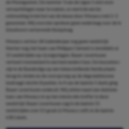
de Monegasken. De nummer 3 van de Ligue 1 wist onze
verwachtingen waar te maken, zo werd de eerste
ontmoeting in het hol van de leeuw door Monaco met 2-3
gewonnen. Wij voorzien opnieuw geen nederlaag voor de in
bloedvorm verkerende thuisploeg.
Monaco verloor dit kalenderjaar nog geen wedstrijd.
Sterker nog, het team van Philippe Clement is inmiddels al
15 wedstrijden op rij ongeslagen. Bayer Leverkusen
verkeert momenteel in een heel andere fase. De bezoekers
zijn in de Bundesliga op een teleurstellende tiende plaats
terug te vinden en de voorsprong op de degradatiezone
bedraagt slechts 8 punten. In 4 van de laatste 5 duels ging
Bayer Leverkusen onderuit. Wij zetten naast een dubbele
kans van Monaco in op ten minste één treffer in deze
wedstrijd. Bayer Leverkusen zag in de laatste 15
wedstrijden over 0.5 goals & Monaco zelfs in de laatste
63(!) duels.