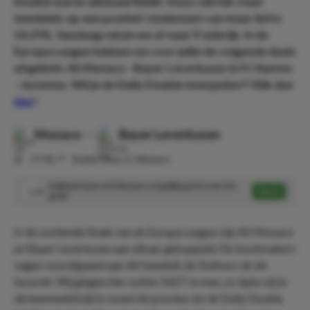
Double waren allemaal RAAK. Deze rubriek staat
inmiddels op een positief rendement van maar liefst
14,27%. Vandaag reizen we af naar Frankrijk. In de
Europa League hebben we voor jullie de volgende duels
uitgelicht: AS Monaco - Bayer Leverkusen & FC Nantes
- Juventus. Wil je de Daily Double meespelen?! Klik dan
hier
!
Monaco
-
Bayer Leverkusen
⏰
17:45
📍
Stade Louis II, Monaco
Dubbele kans: AS Monaco of gelijkspel & over 0.5
Speel
1.44
goals
In de zestiende finale van de Europa League zijn AS Monaco
en Bayer Leverkusen aan elkaar gekoppeld. De bookmakers
zagen voorafgaand aan dit tweeluik de Duitsers als de
favoriet. Wij gingen hier echter NIET in mee, zo tipte wij in
de heenwedstrijd in zowel de preview als de Daily Double