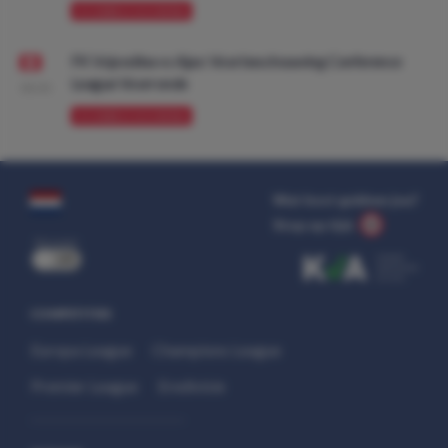
VOORBESCHOUWING
FK Vojvodina vs Ajax: Voorbeschouwing Conference
League Voorronde
08:00
VOORBESCHOUWING
Wat kost gokken jou?
Stop op tijd.
uit
COMPETITIES
Europa League
Champions League
Premier League
Eredivisie