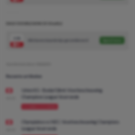
DAILY DOUBLE #296! (5/10 units)
2.06
Alle bovenstaande tips gecombineerd
Speel mee
Geschreven door:
NielsDO
Recente artikelen
Union SG - Bodø/Glimt: Voorbeschouwing
Champions League Voorronde
08:00
VOORBESCHOUWING
Olympiakos vs NEC: Voorbeschouwing Champions
League Voorronde
08:00