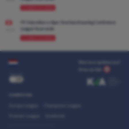
VOORBESCHOUWING
FK Vojvodina vs Ajax: Voorbeschouwing Conference
League Voorronde
08:00
VOORBESCHOUWING
Wat kost gokken jou?
Stop op tijd.
uit
COMPETITIES
Europa League
Champions League
Premier League
Eredivisie