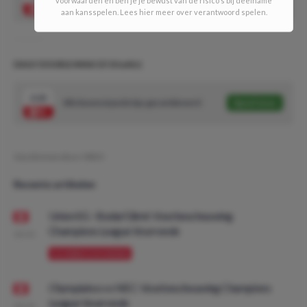
aan kansspelen. Lees hier meer over verantwoord spelen.
DAILY DOUBLE #446! (5/10 units)
2.22
Alle bovenstaande tips gecombineerd
Speel mee
Geschreven door:
MDO
Recente artikelen
Union SG - Bodø/Glimt: Voorbeschouwing
Champions League Voorronde
08:00
VOORBESCHOUWING
Olympiakos vs NEC: Voorbeschouwing Champions
League Voorronde
08:00