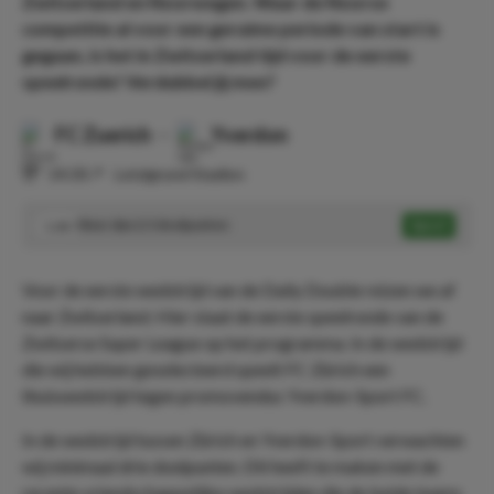
Zwitserland en Noorwegen. Waar de Noorse
competitie al voor een geruime periode van start is
gegaan, is het in Zwitserland tijd voor de eerste
speelronde! Verdubbel jij mee?
FC Zuerich
-
Yverdon
⏰
14:30
📍
Letzigrund Stadion
Meer dan 2.5 doelpunten
Speel
1.66
Voor de eerste wedstrijd van de Daily Double reizen we af
naar Zwitserland. Hier staat de eerste speelronde van de
Zwitserse Super League op het programma. In de wedstrijd
die wij hebben geselecteerd speelt FC Zürich een
thuiswedstrijd tegen promovendus Yverdon-Sport FC.
In de wedstrijd tussen Zürich en Yverdon-Sport verwachten
wij minimaal drie doelpunten. Dit heeft te maken met de
recente vriendschappelijke wedstrijden die de beide teams