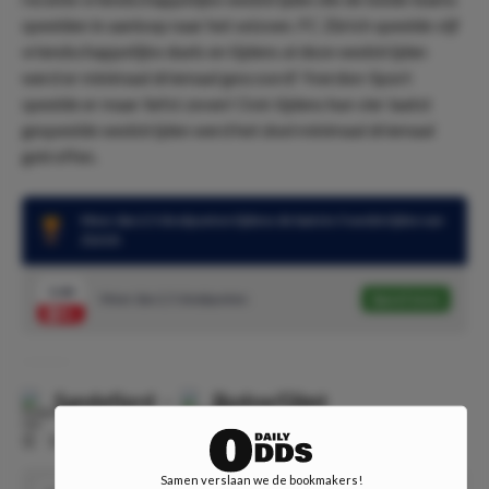
speelden in aanloop naar het seizoen. FC Zürich speelde vijf
vriendschappelijke duels en tijdens al deze wedstrijden
werd er minimaal driemaal gescoord! Yverdon-Sport
speelde er maar liefst zeven! Ook tijdens hun vier laatst
gespeelde wedstrijden werd het doel minimaal driemaal
getroffen.
Meer dan 2.5 doelpunten tijdens de laatste 5 wedstrijden van
Zürich
1.66
Meer dan 2.5 doelpunten
Speel mee
Sandefjord
-
Bodoe/Glimt
⏰
15:00
📍
Jotun Arena
Samen verslaan we de bookmakers!