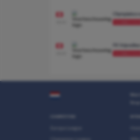
Olympiakos 
08:00
VOORBESCHOU
FK Vojvodina
08:00
VOORBESCHOU
Wat 
Stop 
COMPETITIES
SITE
Europa League
Ho
Champions League
Wie 