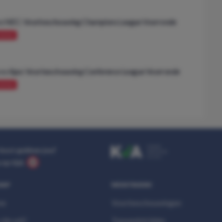
vs NEC: Voorbeschouwing Champions League Voorronde
WING
 vs Ajax: Voorbeschouwing Conference League Voorronde
WING
kost gokken jou?
op tijd.
MAP
WEDSTRIJDEN
me
Voorbeschouwingen
zijn wij?
Topwedstrijden