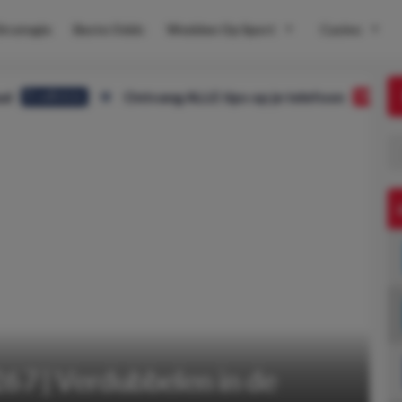
trategie
Beste Odds
Wedden Op Sport
Casino
▼
▼
Ontvang ALLE tips op je telefoon
Join nu o
VIP
7 | Verdubbelen in de