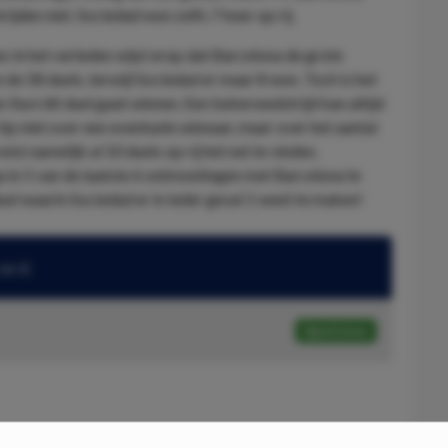
rijden niet. Sociedad won zelfs 7 keer op rij.
s in het verleden wijst erop dat Barcelona de grote
 de 58 duels, terwijl Sociedad er maar 8 won. Toch is het
Xavi dit duel gaat winnen. Een bekerwedstrijd kan altijd
ip niet over een eventuele winnaar, maar over het aantal
st namelijk al 10 duels op rij het net te vinden.
 in 5 van de laatste 6 ontmoetingen met Barcelona te
el waarin Sociedad er in ieder geval 1 weet te maken!
p rij
Speel mee