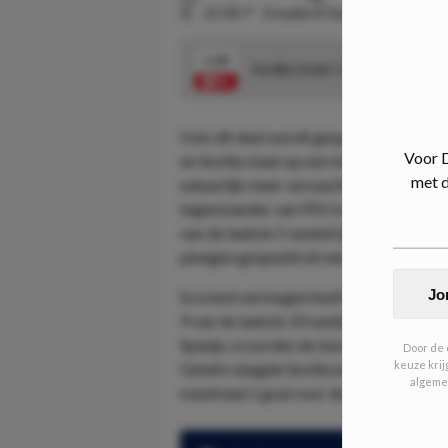
⏰
21:00
📍
Estadio El Sadar
1.30
Sevilla Under 1.5 goals
Ook dit duel wordt gespeeld tussen La 
Clubs
Voor D
en Sevilla staat op een teleurstellende 
met d
natuurlijk meer verwacht, maar het gaa
tegenstander van PSV in de Europa Leagu
van de laatste 5 wedstrijden werden g
ploegen gespeeld uit een lagere divisie.
Artikelen
Jo
Scorend vermogen heeft Sevilla niet ec
9 van de laatste 10 wedstrijden die Sev
Spanje, scoorden de bezoekers van vand
Door de o
keuze krij
Getafe slaagde Sevilla erin om 2 keer h
algemen
maximaal 1 goal voor de uitspelende p