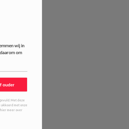
emmen wij in
je daarom om
of ouder
ingevuld. Met deze
je akkoord met onze
 hier meer over