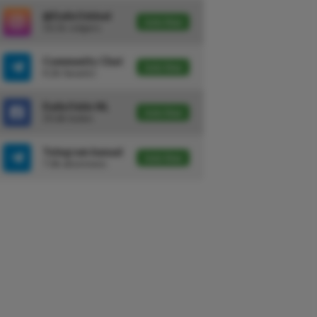
@DailyOddsnl
Join hier
16.1k
volgers
Community Chat
Join hier
4.2k
fanatici
DailyOdds NL
Join hier
20.6k
leden
Telegram kanaal
Join hier
7.6k
abonnees