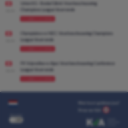
Union SG - Bodø/Glimt: Voorbeschouwing
Champions League Voorronde
08:00
VOORBESCHOUWING
Olympiakos vs NEC: Voorbeschouwing Champions
League Voorronde
08:00
VOORBESCHOUWING
FK Vojvodina vs Ajax: Voorbeschouwing Conference
League Voorronde
08:00
VOORBESCHOUWING
Wat kost gokken jou?
Stop op tijd.
uit