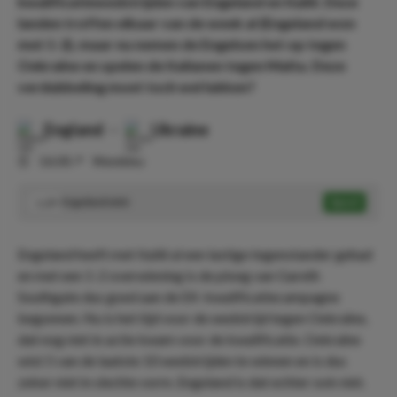
kwalificatiewedstrijden van Engeland en Italië. Deze
landen troffen elkaar van de week al (Engeland won
met 1-2), maar nu nemen de Engelsen het op tegen
Oekraïne en spelen de Italianen tegen Malta. Deze
verdubbeling moet toch wel lukken?
England
-
Ukraine
⏰
16:00
📍
Wembley
Engeland wint
Speel
1.29
Engeland heeft met Italië al een lastige tegenstander gehad
en met een 1-2 overwinning is de ploeg van Gareth
Southgate dus goed aan de EK-kwalificatiecampagne
begonnen. Nu is het tijd voor de wedstrijd tegen Oekraïne,
dat nog niet in actie kwam voor de kwalificatie. Oekraïne
wist 5 van de laatste 10 wedstrijden te winnen en is dus
zeker niet in slechte vorm. Engeland is dat echter ook niet.