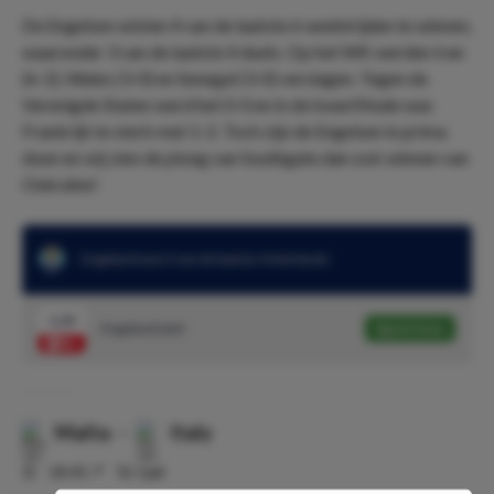
De Engelsen wisten 4 van de laatste 6 wedstrijden te winnen,
waaronder 3 van de laatste 4 duels. Op het WK werden Iran
(6-2), Wales (3-0) en Senegal (3-0) verslagen. Tegen de
Verenigde Staten werd het 0-0 en in de kwartfinale was
Frankrijk te sterk met 1-2. Toch zijn de Engelsen in prima
doen en wij zien de ploeg van Southgate dan ook winnen van
Oekraïne!
Engeland won 3 van de laatste 4 interlands
1.29
Engeland wint
Speel mee
Malta
-
Italy
⏰
18:45
📍
Ta' Qali