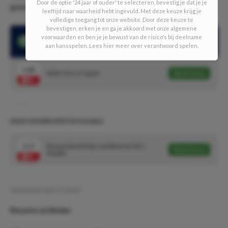
Door de optie '24 jaar of ouder' te selecteren, bevestig je dat je je
goed vallen.
leeftijd naar waarheid hebt ingevuld. Met deze keuze krijg je
volledige toegang tot onze website. Door deze keuze te
bevestigen, erken je en ga je akkoord met onze algemene
Malta is de nummer 167 van de wereld, Italië de nummer 6 van
voorwaarden en ben je je bewust van de risico's bij deelname
de wereld
aan kansspelen. Lees hier meer over verantwoord spelen.
1.68
Italië Over 2.5 goals
Speel mee
DAILY DOUBLE #327 (5/10 units)
2.17
Bovenstaande tips combineren tot 1
Speel mee
Double
Geschreven door:
Pascal
Recente artikelen