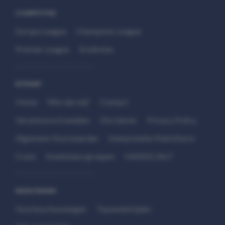
COMPETITIES
Europa League
Champions League
Premier League
Eredivisie
SITEMAP
Home
Wie zijn wij?
Contact
Verantwoord wedden
Disclaimer
Privacy Policy
Algemene Voorwaarden
Interpretatie Matchfacts
Cruks
Kwetsbare groepen
HANDS 24x7
WEDSTRIJDEN
Voorbeschouwingen
Topwedstrijden