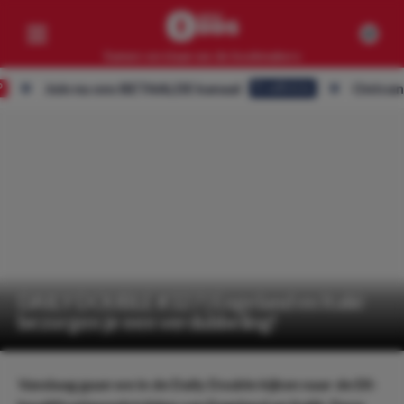
Samen verslaan we de bookmakers
Join nu ons BETAALDE kanaal
Ontvang ALLE
Eredivisie
Competities
Geen resultaten
Clubs
Geen resultaten
Artikelen
Geen resultaten
DAILY DOUBLE #327 | Engeland en Italië
bezorgen je een verdubbeling!
Vandaag gaan we in de Daily Double kijken naar de EK-