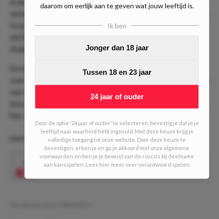
in de eerste wedstrijd met 2-0 op bezoek bij Atalanta
daarom om eerlijk aan te geven wat jouw leeftijd is.
verloren en thuis werd er daarna met 0-1 verloren van Sturm
Graz. Sporting won de eerste wedstrijd met 1-2 op bezoek
Ik ben
bij Sturm Graz, maar verloor met diezelfde score thuis van
Jonger dan 18 jaar
Atalanta.
De bezoekers zullen dus hard op zoek gaan naar de
Tussen 18 en 23 jaar
overwinning tegen deze laagvlieger. Eigenlijk moet Sporting
wel winnen willen ze zich zonder moeite verzekeren van de
24 jaar of ouder
knock-out fase. Wij verwachten dan ook dat de Portugezen
hier winnen van Rakow.
Door de optie '24 jaar of ouder' te selecteren, bevestig je dat je je
leeftijd naar waarheid hebt ingevuld. Met deze keuze krijg je
DAILY DOUBLE #541 (4/10 units)
volledige toegang tot onze website. Door deze keuze te
bevestigen, erken je en ga je akkoord met onze algemene
voorwaarden en ben je je bewust van de risico's bij deelname
2.29
Bovenstaande tips gecombineerd tot 1
aan kansspelen. Lees hier meer over verantwoord spelen.
Speel mee
double
Geschreven door:
MauritsDO