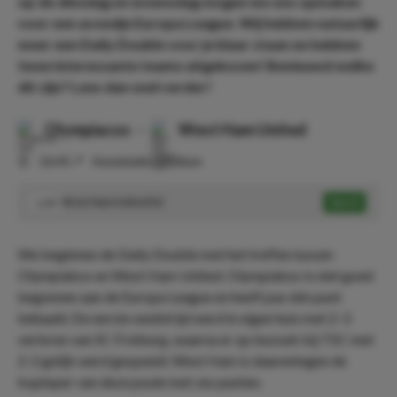
op de dinsdag en woensdag mogen we ons opmaken
voor een avondje Europa League. Wij hebben natuurlijk
weer een Daily Double voor je klaar staan en hebben
twee interessante teams uitgekozen! Benieuwd welke
dit zijn? Lees dan snel verder!
Olympiacos
-
West Ham United
⏰
16:45
📍
Karaiskakis Stadium
West Ham United X2
Speel
1.45
We beginnen de Daily Double met het treffen tussen
Olympiakos en West Ham United. Olympiakos is niet goed
begonnen aan de Europa League en heeft pas één punt
behaald. De eerste wedstrijd werd in eigen huis met 2-3
verloren van SC Freiburg, waarna er op bezoek bij TSC met
2-2 gelijk werd gespeeld. West Ham is daarentegen de
koploper van deze poule met zes punten.