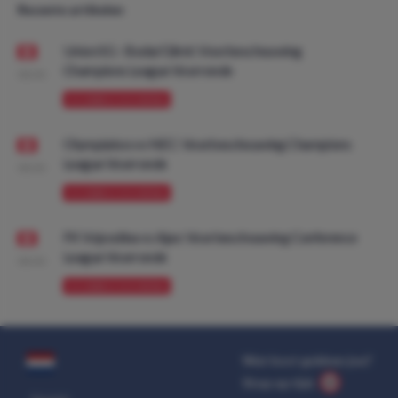
Recente artikelen
Union SG - Bodø/Glimt: Voorbeschouwing
Champions League Voorronde
08:00
VOORBESCHOUWING
Olympiakos vs NEC: Voorbeschouwing Champions
League Voorronde
08:00
VOORBESCHOUWING
FK Vojvodina vs Ajax: Voorbeschouwing Conference
League Voorronde
08:00
VOORBESCHOUWING
Wat kost gokken jou?
Stop op tijd.