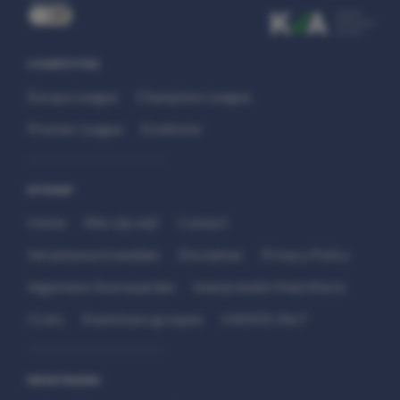
uit
COMPETITIES
Europa League
Champions League
Premier League
Eredivisie
SITEMAP
Home
Wie zijn wij?
Contact
Verantwoord wedden
Disclaimer
Privacy Policy
Algemene Voorwaarden
Interpretatie Matchfacts
Cruks
Kwetsbare groepen
HANDS 24x7
WEDSTRIJDEN