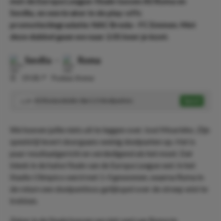
met de Europa League-finale tussen AS Roma en
Sevilla, en een kraker in de play-offs
promotie/degradatie: NAC Breda - FC Emmen. Met
deze dubbel gaan we naar 2.01 keer je inzet.
Sevilla
-
Roma
⏰
19:00
📍
Puskas Arena
AS Roma minder dan 1.5 doelpunten
Speel
1.29
We hoeven jullie niets uit te leggen over José Mourinho. Zijn
speelstijl levert doorgaans weinig doelpunten op. Het is
puur resultaatgericht en verdedigend als het moet. Dat
bleek in de halve finale van de Europa League wel. In het
Stadio Olimpico werd met 1-0 gewonnen, waarna Roma in
de return een doelpuntloos gelijkspel over de streep wist te
trekken.
Zeker in de finale hoeven we niet veel van Roma te