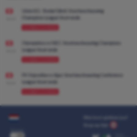
Union SG - Bodø/Glimt: Voorbeschouwing
Champions League Voorronde
08:00
VOORBESCHOUWING
Olympiakos vs NEC: Voorbeschouwing Champions
League Voorronde
08:00
VOORBESCHOUWING
FK Vojvodina vs Ajax: Voorbeschouwing Conference
League Voorronde
08:00
VOORBESCHOUWING
Wat kost gokken jou?
Stop op tijd.
uit