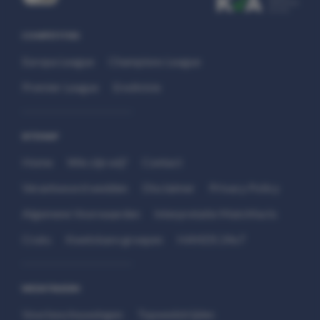
COMPETITIES
Europa League
Champions League
Premier League
Eredivisie
SITEMAP
Home
Wie zijn wij?
Contact
Verantwoord wedden
Disclaimer
Privacy Policy
Algemene Voorwaarden
Interpretatie Matchfacts
Cruks
Kwetsbare groepen
HANDS 24x7
WEDSTRIJDEN
Voorbeschouwingen
Topwedstrijden