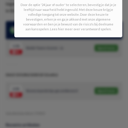
tegen de top van de Eredivisie, waarom dan niet op bezoek
Door de optie '24 jaar of ouder' te selecteren, bevestig je dat je je
leeftijd naar waarheid hebt ingevuld. Met deze keuze krijg je
in Breda?
volledige toegang tot onze website. Door deze keuze te
bevestigen, erken je en ga je akkoord met onze algemene
voorwaarden en ben je je bewust van de risico's bij deelname
aan kansspelen. Lees hier meer over verantwoord spelen.
NAC was trefzeker in 9 van de laatste 10 wedstrijden
1.56
Beide Teams Scoren - Ja
Speel mee
DAILY DOUBLE #285 (4/10 units)
2.01
Bovenstaande tips gecombineerd
Speel mee
Geschreven door:
YVDO
Recente artikelen