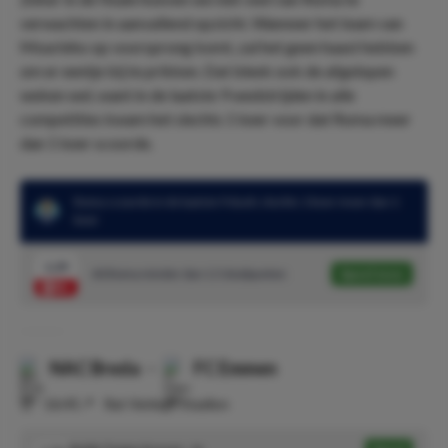
verwachten in aanvallend opzicht. Wanneer het team van
Mourinho op voorsprong komt, zal het geen haast hebben
om er eentje bij te prikken. Dat bleek ook de afgelopen
weken wel, want in de laatste 9 wedstrijden in alle
competities kwam het slechts 1 keer voor dat Roma meer
dan 1 keer scoorde.
Roma scoorde in de laatste 9 duels slechts 1 keer meer dan 1
keer
1.29
AS Roma minder dan 1.5 doelpunten
Speel mee
NAC Breda
-
FC Emmen
⏰
16:45
📍
Rat Verlegh Stadion