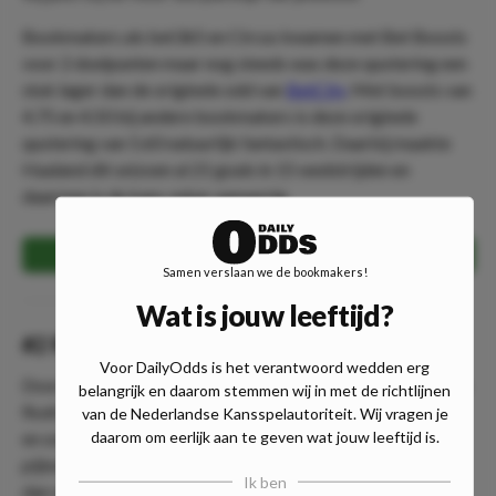
Bookmakers als bet365 en Circus kwamen met Bet Boosts
voor 2 doelpunten maar nog steeds was deze quotering een
stuk lager dan de originele odd van
BetCity
. Met boosts van
4.75 en 4.50 bij andere bookmakers is deze originele
quotering van 5.60 natuurlijk fantastisch. Daarbij maakte
Haaland dit seizoen al 21 goals in 15 wedstrijden en
daarmee is de kans zeker aanwezig.
SPEEL HAALAND HIER MEE!
Samen verslaan we de bookmakers!
Wat is jouw leeftijd?
#2 Rodri over 2.5 tackles (3/10 units)
(2.28)
Voor DailyOdds is het verantwoord wedden erg
Door naar de leider van de lichtblauwe defensie. De ervaren
belangrijk en daarom stemmen wij in met de richtlijnen
Rodri is voor Pep Guardiola de strateeg in de achterhoede
van de Nederlandse Kansspelautoriteit. Wij vragen je
daarom om eerlijk aan te geven wat jouw leeftijd is.
en ook de verbinding met het middenveld. Rodri is geen
pijlsnelle verdediger maar wel een die het spel beter leest
Ik ben
dan wie dan ook.