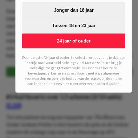
Jonger dan 18 jaar
Door zijn spelinzicht zit de Spanjaard snel tussen een
inspeel- of steekpass en dat is bijzonder frustrerend voor
Tussen 18 en 23 jaar
aanvallers. Dit seizoen tackelt hij er tegen de topclubs ook
stevig op los. Tegen Liverpool in 3 wedstrijden telkens
minimaal 3 tackles (3, 4 en 7 stuks) en gemiddeld doet hij dit
24 jaar of ouder
ook 2.32 keer per competitiewedstrijd. Al met al is 2.28 een
hele lekker quotering net als gisteren voor Cheick Doucouré
Door de optie '24 jaar of ouder' te selecteren, bevestig je dat je je
leeftijd naar waarheid hebt ingevuld. Met deze keuze krijg je
volledige toegang tot onze website. Door deze keuze te
SPEEL RODRI HIER MEE!
bevestigen, erken je en ga je akkoord met onze algemene
voorwaarden en ben je je bewust van de risico's bij deelname
aan kansspelen. Lees hier meer over verantwoord spelen.
#3 Kai Havertz over 1.5 schoten (3/10 units)
(2.20)
Tot slot pakken we nog een topspeler van
The Blues
mee.
Onder Graham Potter is Kai Havertz de spits en de Duitser
maakte dit onlangs nog waar in de thuiszege op AFC