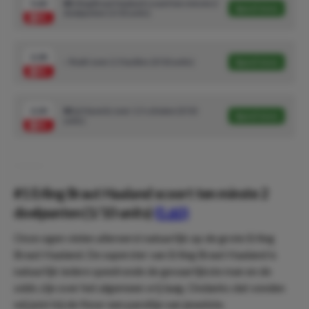
5.60
❌Erling Braut Haaland scoort ten minste 2
Speel mee
doelpunten (1/10 units)
2.28
✅Rodri over 2.5 tackles (3/10 units)
Speel mee
2.20
❌Kai Havertz over 1.5 schoten (3/10
Speel mee
units)
#1 Erling Braut Haaland scoort ten minste 2
doelpunten (1/10 units)
(5.60)
Onze ogen vielen allereerst natuurlijk op de grote Erling
Braut Haaland. De superster van Erling Braut Haaland is
natuurlijk iedere speelronde de gevaarlijkste man en de
odds zijn over het algemeen vrij laag. Ondanks dat vonden
wij juist bij de Noor een pareltje van jewelste.