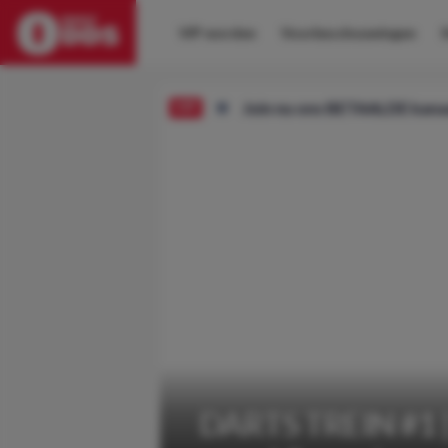
VIP worden
Voorbeschouwingen
S
je telefoon
Join nu ons BETAALDE kanaal
VIP
Eredivi
DARTS TREIN #1 |