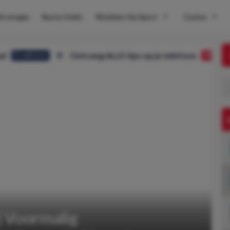
trategie
Beste Odds
Wedden Op Sport
Casino
▼
▼
Ontvang ALLE tips op je telefoon
sie
VIP
 Voormalig