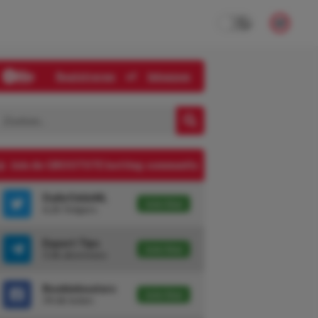
Registreren
of
Inloggen
Zoeken..
🤝 Join de GROOTSTE betting community
DailyOddsNL
Join hier
6.2k
Volgers
Expert Tips
Join hier
3.6k
abonnees
Bookiebeaters
Join hier
34.6k
leden