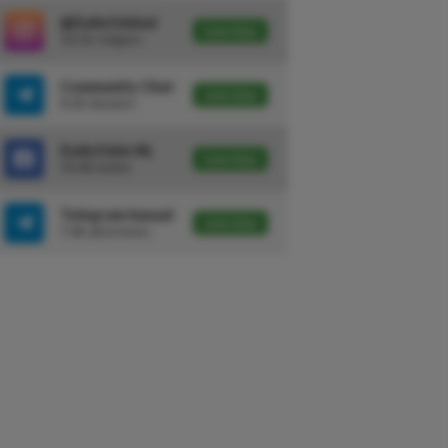
@DailyOddsnl
Join hier
16.1k
volgers
Community Chat
Join hier
4.2k
fanatici
DailyOdds NL
Join hier
20.6k
leden
Telegram kanaal
Join hier
7.6k
abonnees