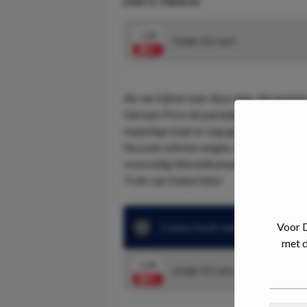
DARTS TREIN #1
1.20
Under 4.5 sets
Als we kijken naar deze dag, dan kunne
Competities
Gerwyn Price de paradepaardjes zijn v
maandag staat er nog geen middagsessi
Na even wikken wegen, konden we niet 
voormalig Wereldkampioen Gerwyn Price
Trein van DailyOdds!
Clubs
Voor D
Connor Scutt verloor 5 van de laa
met d
1.20
Under 4.5 sets