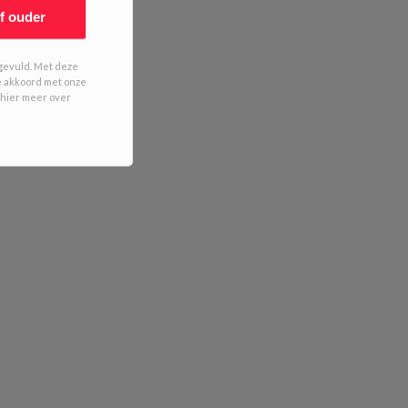
of ouder
ingevuld. Met deze
je akkoord met onze
 hier meer over