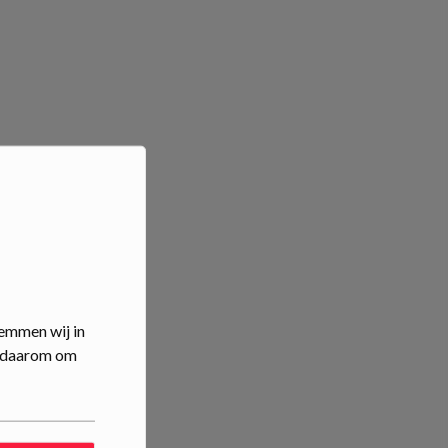
emmen wij in
je daarom om