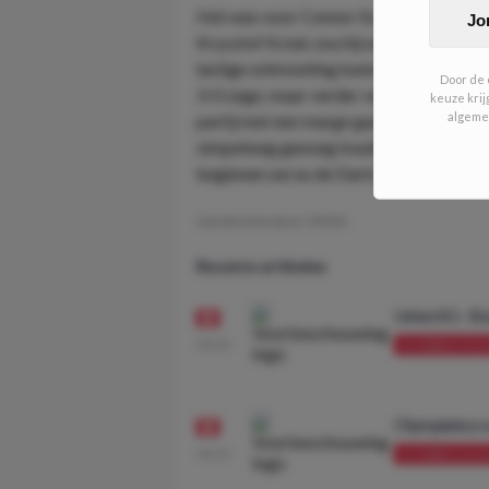
Het was voor Connor Scutt nogal schrikk
Artikelen
Jo
Krysztof Kciuk zou hij namelijk direct
lastige ontmoeting kunnen gaan worden.
Door de o
3-0 zege, maar verder verloor Scutt 5 v
keuze krij
algemen
partij met een marge gaat winnen en ee
simpelweg genoeg kwaliteit om het niet
beginnen we nu de Darts trein.
Geschreven door:
VPDO
Recente artikelen
Union SG - B
08:00
VOORBESCHOU
Olympiakos 
08:00
VOORBESCHOU