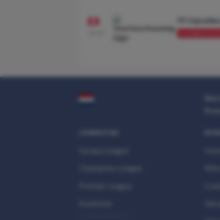
FK Vojvodina
08:00
VOORBESCHOU
Wat 
Stop 
COMPETITIES
SITE
Europa League
Ho
Champions League
Wie 
Premier League
Con
Eredivisie
Ver