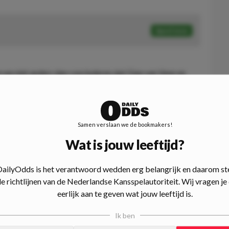
Speel mee
n we niet anders dan concluderen dat Gian van Veen en
an speeldag 4 in het Wereldkampioenschap. Op de
e gepland dus de volledige focus kan op de avondsessie.
anders dan concluderen dat The Iceman en tevens
 voor een ideale start moest gaan zorgen in de Darts
Geen resultaten
Samen verslaan we de bookmakers!
Wat is jouw leeftijd?
ailyOdds is het verantwoord wedden erg belangrijk en daarom st
tste 6 wedstrijden
e richtlijnen van de Nederlandse Kansspelautoriteit. Wij vragen 
eerlijk aan te geven wat jouw leeftijd is.
Geen resultaten
Speel mee
Ik ben