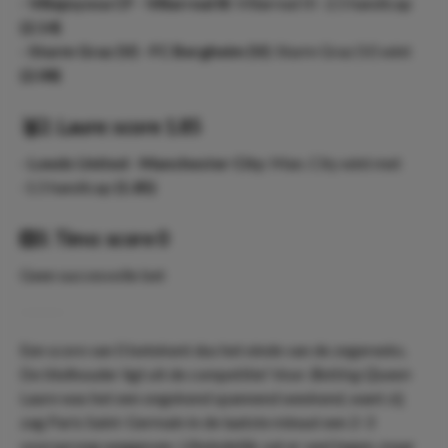
- Villajoyosa CF - Villarreal III:
Villarreal III -2.5 handicap
(2.14)
- Sturm Graz (V) - FC Bergheim (V):
Sturm Graz (V) wint
(2.08)
🥈2. Laure: score 1.85
- Leeds United - Manchester City:
Man. City wint met
-1.5 handicap
(1.85)
❎3. Timo: score 0
Geen succesvolle bet
Een score van 0 betekent dus het einde van de zegereeks.
De titelhouder ligt uit de competitie!
Voor
Betting Queen
Laure was het een ongekend spannend weekend, want zij
zag Paris Saint-Germain in de laatste minuut een 2-3
voorsprong weggeven. Uiteindelijk zat er veel tegen, maar