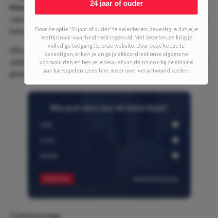
24 jaar of ouder
Mandy
eindigde de kwalificaties als nummer 3 en versloeg
Laure nog in een onderlinge shoot-out. Gaat zij door naar de
halve finale of doen Laure en Aldo het weer?!
Door de optie '24 jaar of ouder' te selecteren, bevestig je dat je je
leeftijd naar waarheid hebt ingevuld. Met deze keuze krijg je
volledige toegang tot onze website. Door deze keuze te
Wie denk jij dat kwartfinales gaan overleven? Laat het
bevestigen, erken je en ga je akkoord met onze algemene
weten in de comments en onderstaande poll! Wil je nog eens
voorwaarden en ben je je bewust van de risico's bij deelname
aan kansspelen. Lees hier meer over verantwoord spelen.
goed doorlezen hoe het toernooi werkt? Klik dan
hier
!
Wie gaat door naar de halve finale?
Aldo
Laure
Mandy
Stem nu
bekijk antwoorden