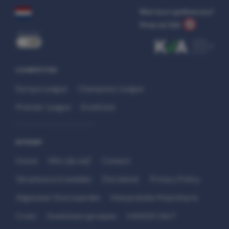
Wat kost gokken jou?
Stop op tijd.
uit
COMPETITIES
Europa League
Champions League
Premier League
Eredivisie
SITEMAP
Home
Wie zijn wij?
Contact
Verantwoord wedden
Disclaimer
Privacy Policy
Algemene Voorwaarden
Interpretatie Matchfacts
Cruks
Kwetsbare groepen
HANDS 24x7