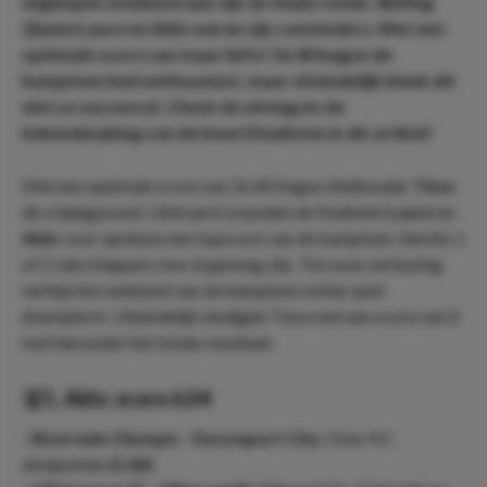
afgelopen weekend aan zijn 2e finale ronde.
Betting
Queen
Laure en Aldo waren zijn contenders. Met een
optimale score van maar liefst 16.40 begon de
kampioen heel enthousiast, maar uiteindelijk bleek dit
niet zo succesvol. Check de uitslag en de
bekendmaking van de kwartfinalisten in dit artikel!
Met een optimale score van 16.40 begon titelhouder
Timo
de vrijdagavond. Uiteraard vreesden de finalisten
Laure
en
Aldo
voor opnieuw een topscore van de kampioen. Slechts 1
of 2 rake klappers kon al genoeg zijn. Tot onze verbazing
verliep het weekend van de kampioen echter juist
dramatisch. Uiteindelijk eindigde Timo met een score van 0
met hieronder het totale resultaat.
🥇1. Aldo: score 6.04
- Riverside Olympic - Devonport City:
Over 4.5
doelpunten
(1.82)