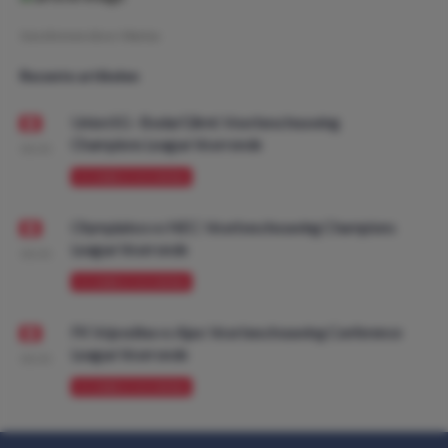
Geschreven door:
Marius
Recente artikelen
Union SG - Bodø/Glimt: Voorbeschouwing
Champions League Voorronde
08:00
VOORBESCHOUWING
Olympiakos vs NEC: Voorbeschouwing Champions
League Voorronde
08:00
VOORBESCHOUWING
FK Vojvodina vs Ajax: Voorbeschouwing Conference
League Voorronde
08:00
VOORBESCHOUWING