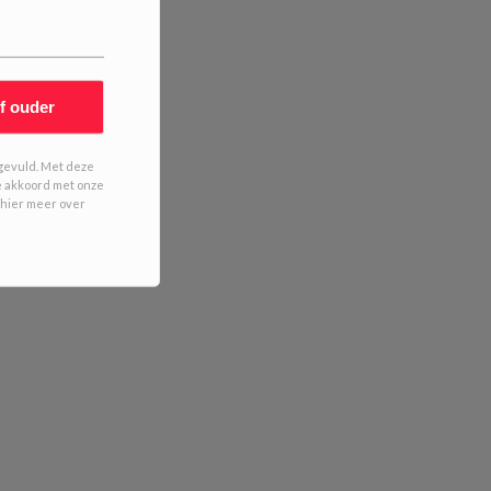
of ouder
ingevuld. Met deze
je akkoord met onze
 hier meer over