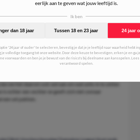
eerlijk aan te geven wat jouw leeftijd is.
Geen resultaten
Ik ben
nog niet eerder een echte wedstrijd tegen elkaar
nger dan 18 jaar
Tussen 18 en 23 jaar
24 jaar 
 op plek 24 op de ATP-ranglijst en de Deense Rune is al
 moment plaats zes.
ptie '24 jaar of ouder' te selecteren, bevestig je dat je je leeftijd naar waarheid hebt 
g je volledige toegang tot onze website. Door deze keuze te bevestigen, erken je en ga 
Geen resultaten
e voorwaarden en ben je je bewust van de risico's bij deelname aan kansspelen. Lees
verantwoord spelen.
pier en bij DailyOdds verwachten we ook dat dit een
d gaat zijn. Dimitrov is gezien zijn uitstekende spel niet
ij durven het daarom ook wel aan om wat units in te zetten
 is echter een vechter en geeft zich niet zomaar
l een set pakken.
odø/Glimt: Voorbeschouwing Champions League Voorronde