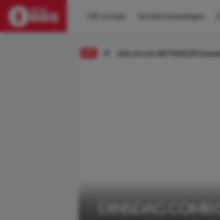
VIP worden
Voorbeschouwingen
S
Join nu ons BETAALDE kanaal
Eredivisie
DINSDAG COMBO |