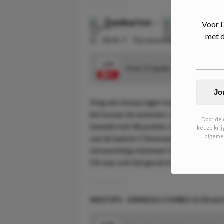
Clubs
Dumbarton
-
Stirling Al
Voor D
met d
⏰
18:45
📍
The moreroom.com Stadium
1.83
Over 2.5 goals
Artikelen
Jo
Nóg een niveau lager komen Dumbarton e
het tussen de nummers 1 en 2. Dumbarto
Door de o
tweede met 48 punten. De bezoekers zij
keuze krij
algemen
van de laatste 5 thuiswedstrijden. Wij t
verwachting minimaal 3. Stirling Albion 
Dit was ook het geval in 4 van de laats
WEDTIPS - DINSDAG COMBO (1/10 unit