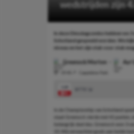
wedstrijden zijn 4
In deze Dinsdagcombo hebben we 3 we
Schotland gespeeld worden. We kijk
niveau en het zijn stuk voor stuk me
Greenock Morton
-
Ayr 
⏰
19:45
📍
Cappielow Park
1.64
BTTS 'Ja'
In de Championship van Schotland spee
staat Greenock vierde met 41 punten, s
belangrijk duel dus. Greenock won 3 van
10. Wij verwachten goals aan beide kan