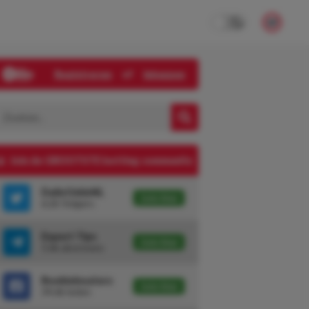
ns BETAALDE kanaal
Ontvang ALLE tips op je
Registreren
Eredivisie
of
Inloggen
Zoeken..
🤝 Join de GROOTSTE betting community
DailyOddsNL
Join hier
6.2k
Volgers
Expert Tips
Join hier
3.6k
abonnees
Bookiebeaters
Join hier
34.6k
leden