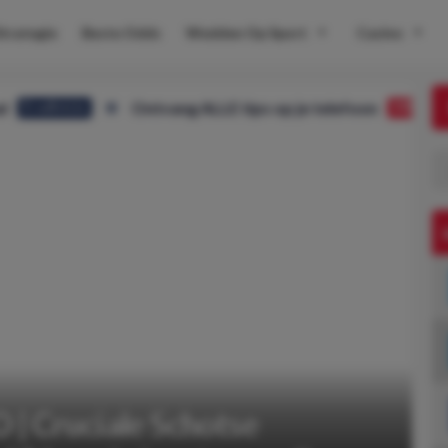
trategie
Beste Odds
Wedden Op Sport
Casino
▼
▼
Ontvang ALLE tips op je telefoon
Join nu o
VIP
 Cruciale Schotse