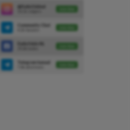
@DailyOddsnl
Join hier
16.1k
volgers
Community Chat
Join hier
4.2k
fanatici
DailyOdds NL
Join hier
20.6k
leden
Telegram kanaal
Join hier
7.6k
abonnees