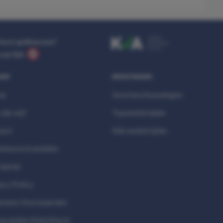
kost gokken jou?
op tijd.
MAP
WEDSTRIJDEN
me
Voorbeschouwingen
zijn wij?
Topwedstrijden
tact
Alle wedstrijden
antwoord wedden
laimer
acy Policy
emene Voorwaarden
rpretatie Matchfacts