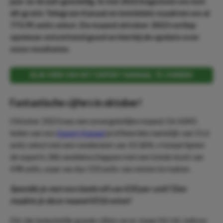
jaar en draait geweldig. In mei 2022 begonnen we met
dit gratis Telegram Kanaal en inmiddels maakten we al
773.95 units winst. De maand oktober 2023 verliep
opnieuw ontzettend goed en hierbij de update over
onze resultaten.
KLIK HIER OM HET EXPERT KANAAL TE JOINEN!
Fantastische cijfers in oktober!
Oktober 2023 was een onvergetelijke maand. De 4.841
leden van ons
Expert Kanaal
profiteerden namelijk van 51.6
units winst met een rendement van 10.36%. n totaal tipten
de experts 286 weddenschappen met een totale inzet van
498 units, waar we dus 550 units van wisten te maken.
Speelde je met een bankroll van €10 per unit? Dan
maakte je deze maand €516 winst!
Dit zijn belachelijk goede cijfers en er staan NU AL talloze