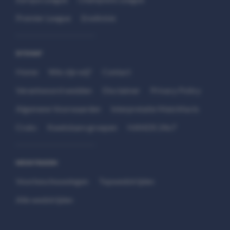
Premier League
Eredivisie
SITEMAP
Home
Wie zijn wij?
Contact
Verantwoord wedden
Disclaimer
Privacy Policy
Algemene Voorwaarden
Interpretatie Matchfacts
Cruks
Kwetsbare groepen
HANDS 24x7
WEDSTRIJDEN
Voorbeschouwingen
Topwedstrijden
Alle wedstrijden