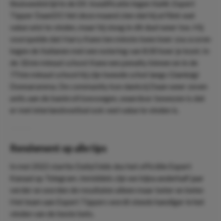
thuiswedstrijd in de EK-kwalificatie tegen Italië. Expert
Tipper DaanDO liet deze maand zien dat hij al flink wat
value wist te vinden, maar hij sloeg in dit duel weer toe. Hij
voorspelde dat Harry Kane ten minste twee keer zou scoren
tegen de Italianen met een notering van 8.00 keer je inzet. In
de 32ste minuut schoot Kane een penalty binnen en in de
77ste minuut schoot hij zijn tweede schot langs Gianluigi
Donnarumma. De community kon dankzij Daan weer zeven
units aan de bankroll toevoegen, waardoor bewezen is dat
er met interlandvoetbal ook veel value te vinden is.
Rendement op alle tips
In mei 2022 startte DailyOdds dus het officiële Expert
Kanaal op Telegram. Inmiddels zijn we bijna anderhalf jaar
verder en worden de resultaten alleen maar beter en beter.
Het team aan Expert Tippers wordt steeds handiger in het
vinden van de beste bets.