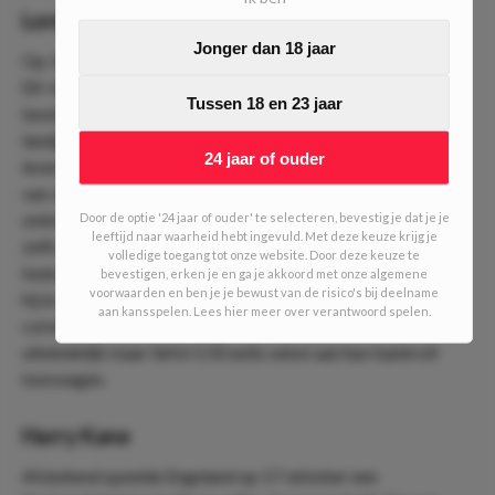
Lorenzo Lazzari
Jonger dan 18 jaar
Op 14 oktober speelde San Marino een uitwedstrijd in de
EK-kwalificatie tegen Noord-Ierland. Expert Tipper VP
Tussen 18 en 23 jaar
besloot een gokje op de spits van het piepkleine Europese
landje te wagen. Een simpel schot van de 20-jarige spits
24 jaar of ouder
leverde maar liefst 3.75 keer je inzet op, terwijl hij al in drie
van zijn laatste vijf duels tot een schot kwam. In de vorige
ontmoeting met Noord-Ierland deed de spits bovendien
Door de optie '24 jaar of ouder' te selecteren, bevestig je dat je je
leeftijd naar waarheid hebt ingevuld. Met deze keuze krijg je
zelfs twee pogingen. Dit alles overtuigde VP genoeg om
volledige toegang tot onze website. Door deze keuze te
twee units op een schot van deze spits in te zetten, waarna
bevestigen, erken je en ga je akkoord met onze algemene
voorwaarden en ben je je bewust van de risico's bij deelname
hij in de 58ste minuut een poging vanuit een afketsende
aan kansspelen. Lees hier meer over verantwoord spelen.
corner richting doel deed. De community kon hierdoor
uiteindelijk maar liefst 5.50 units winst aan hun bankroll
toevoegen.
Harry Kane
Afsluitend speelde Engeland op 17 oktober een