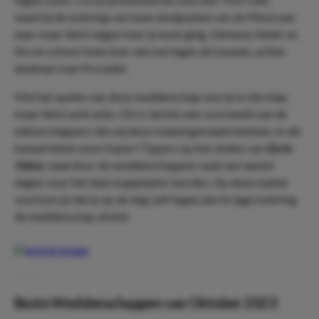
waarbij de notering van twee doelpunten van de Mexicaan
naar maar liefst negen keer je inzet ging. Gimenez bleek on
fire en schoot twee keer een bal tegen de touwen, achter
doelman Ivan Provedel.
Met het spelen van deze weddenschap won je in één klap
maar liefst acht units. Dit is slechts een voorbeeld van de
talloze klappers die wij deze maand gemaakt hebben. In dit
kanaal letten onze Expert Tippers op het vinden van
Early
Value,
waardoor de weddenschappen vaak een aantal
dagen voor het duel al geplaatst worden. Op deze manier
voorkom je dat je op de dag zelf tegen een te lage notering
de weddenschap afsluit.
Beste Weddenschappen van Oktober 2023