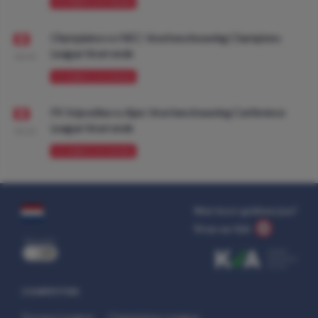
VOORBESCHOUWING
Olympiakos vs NEC: Voorbeschouwing Champions
League Voorronde
08:00
VOORBESCHOUWING
FK Vojvodina vs Ajax: Voorbeschouwing Conference
League Voorronde
08:00
VOORBESCHOUWING
Wat kost gokken jou?
Stop op tijd.
uit
COMPETITIES
Europa League
Champions League