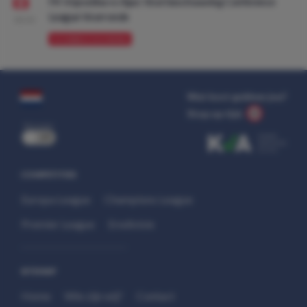
FK Vojvodina vs Ajax: Voorbeschouwing Conference
League Voorronde
08:00
VOORBESCHOUWING
Wat kost gokken jou?
Stop op tijd.
uit
COMPETITIES
Europa League
Champions League
Premier League
Eredivisie
SITEMAP
Home
Wie zijn wij?
Contact