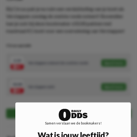
Bij Circus pak je nu ruim een verdubbeling van je inzet als
Verstappen zondag de snelste ronde noteert! Bovendien
kan je ook bij deze bookmaker x50.00 pakken met
maximaal €1 inzet voor een overwinning van Verstappen!
Circus specials
2.10
Verstappen noteert de snelste ronde
Speel mee
50.00
Verstappen wint
Speel mee
REGISTREER JE HIER!
Samen verslaan we de bookmakers!
Wat is jouw leeftijd?