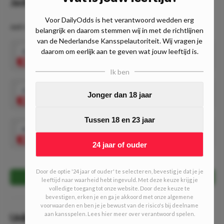
Jack’s
Voor DailyOdds is het verantwoord wedden erg
Jack’s Specials
belangrijk en daarom stemmen wij in met de richtlijnen
van de Nederlandse Kansspelautoriteit. Wij vragen je
daarom om eerlijk aan te geven wat jouw leeftijd is.
2.40
Verstappen wint en noteert snelste ronde
Speel mee
Ik ben
2.75
Jonger dan 18 jaar
Red Bull Racing snelste pitstop
Speel mee
Tussen 18 en 23 jaar
4.50
Verstappen wint de race met een marge
Speel mee
van minimaal 20 seconden
24 jaar of ouder
Door de optie '24 jaar of ouder' te selecteren, bevestig je dat je je
REGISTEER JE HIER!
leeftijd naar waarheid hebt ingevuld. Met deze keuze krijg je
volledige toegang tot onze website. Door deze keuze te
bevestigen, erken je en ga je akkoord met onze algemene
voorwaarden en ben je je bewust van de risico's bij deelname
aan kansspelen. Lees hier meer over verantwoord spelen.
Unibet