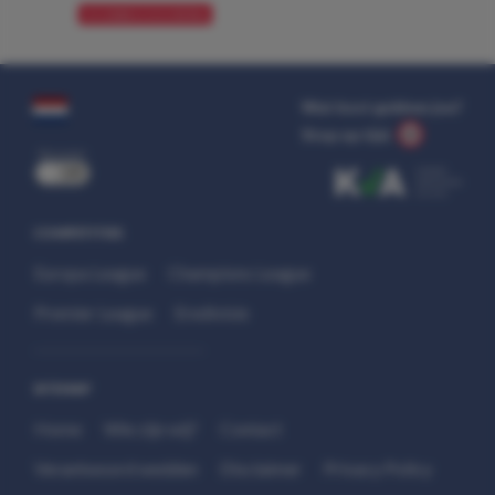
VOORBESCHOUWING
Wat kost gokken jou?
Stop op tijd.
uit
COMPETITIES
Europa League
Champions League
Premier League
Eredivisie
SITEMAP
Home
Wie zijn wij?
Contact
Verantwoord wedden
Disclaimer
Privacy Policy