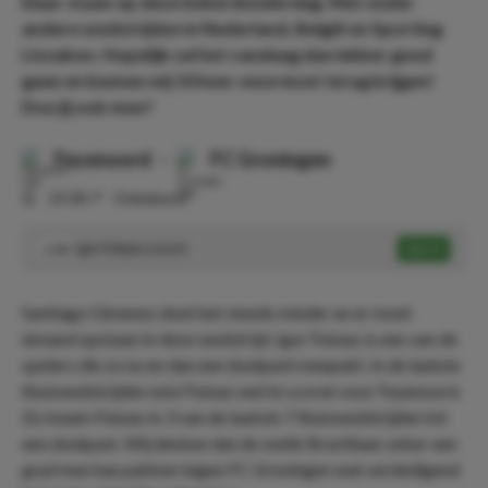
klaar staan op deze bekerdonderdag. Met onder
andere wedstrijden in Nederland, België en Sporting
Lissabon. Hopelijk zal het vandaag dan lekker goed
gaan en kunnen wij 10 keer onze inzet terug krijgen!
Doe jij ook mee?
Feyenoord
-
FC Groningen
⏰
19:00
📍
Onbekend
Igor Paixao scoort
Speel
2.48
Santiago Gimenez doet het steeds minder en er moet
iemand opstaan in deze wedstrijd. Igor Paixao is een van de
spelers die zo nu en dan een doelpunt meepakt. In de laatste
thuiswedstrijden wist Paixao wel te scoren voor Feyenoord.
Zo kwam Paixao in 3 van de laatste 7 thuiswedstrijden tot
een doelpunt. Wij denken dat de snelle Braziliaan zeker een
goal mee kan pakken tegen FC Groningen wat verdedigend