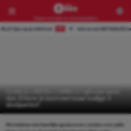
Samen verslaan we de bookmakers
tips op je telefoon
Join nu ons BETAALDE kanaal
VIP
Competities
Geen resultaten
Clubs
Geen resultaten
Artikelen
Geen resultaten
GOALSCORERS COMBO | Tijd voor meer
dan 10 keer je inzet met maar nodige 3
doelpunten!
We hebben een heerlijke goalscorers combo voor jullie