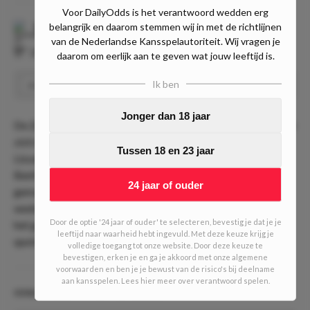
Voor DailyOdds is het verantwoord wedden erg
Sporting CP
-
Benfica
belangrijk en daarom stemmen wij in met de richtlijnen
van de Nederlandse Kansspelautoriteit. Wij vragen je
⏰
20:45
📍
Onbekend
daarom om eerlijk aan te geven wat jouw leeftijd is.
Ik ben
Viktor Gyokeres scoort
Speel
2.25
Jonger dan 18 jaar
De Zweedse Gyokeres heeft een geweldige vorm en bewijst
zich keer op keer in Portugal. Nou wil de spits van Sporting
Tussen 18 en 23 jaar
Lissabon vanavond ook van belangrijke waarde zijn tegen
Benfica. In 21 wedstrijden heeft Gyokeres 17 doelpunten
24 jaar of ouder
gemaakt. De spits is op dreef en scoort in veel meer
wedstrijden wel dan niet. Wij denken dan ook dat Gyokeres
Door de optie '24 jaar of ouder' te selecteren, bevestig je dat je je
het goed gaat doen in deze wedstrijd en vinden een 2+
leeftijd naar waarheid hebt ingevuld. Met deze keuze krijg je
quotering heerlijk!
volledige toegang tot onze website. Door deze keuze te
bevestigen, erken je en ga je akkoord met onze algemene
voorwaarden en ben je je bewust van de risico's bij deelname
aan kansspelen. Lees hier meer over verantwoord spelen.
GOALSCORERS COMBO - (1/10 units)