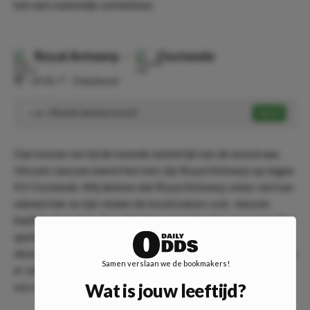
het niet makkelijk zal hebben.
Royal Antwerp
-
Oostende
⏰
19:45
📍
Onbekend
Vincent Janssen scoort
Speel
1.80
Dan komen we bij de tweede wedstrijd van de avond aan.
Vincent Janssen neemt het met zijn Royal Antwerp op tegen
KV Oostende. Wij denken dat Royal Antwerp zeker wel kan
winnen hier en dat vinden de bookmakers ook. Janssen
heeft in de laatste 7 wedstrijden 5 doelpunten gemaakt. Een
quotering van 1.80 vinden wij dan ook een eerlijke odd voor
deze weddenschap. Janssen heeft een goede vorm en wil dat
Samen verslaan we de bookmakers!
er zeker in houden. Mogen we genieten van Nederlands
Wat is jouw leeftijd?
succes in België?