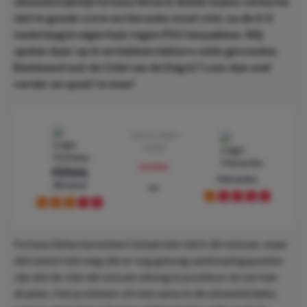
uitwedstrijd bij Fortuna Sittard. Beide teams verkeren
niet in goede vorm en Heracles moet zich, na de 6-0
nederlaag in eigen huis tegen PSV, herpakken. Wij
spelen daar op in en hebben lekkere odds gevonden.
Benieuwd wat de Odd van de Dag is? Lees dan snel
verder en speel 'm mee!
10 nov. 2023
19:00
preview
Fortuna
Heracles
Sittard
vs
D
L
L
L
L
D
D
D
L
L
Fortuna Sittard presteert totaal niet sterk dit seizoen, maar
dat neemt niet weg dat er nog genoeg aanknopingspunten
zijn dat de club dit seizoen alsnog in positieve zin om kan
draaien. Het probleem zit met name in de uitwedstrijden,