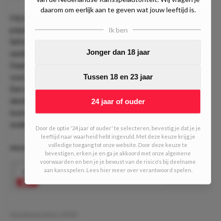
daarom om eerlijk aan te geven wat jouw leeftijd is.
Hij maakt zich in het Zuiden van Nederland behoorlijk
populair met zijn aanvallende impulsen. Zo loste hij maar
Ik ben
liefst 2.58 schoten per wedstrijd en in de laatste 3
Jonger dan 18 jaar
wedstrijden loste hij zelfs 11 schoten waarvan 6 op doel.
Daardoor lijkt het erop dat het niet meer lang kan duren
voor hij zijn kansen ook echt omzet in scorend vermogen.
Tussen 18 en 23 jaar
Een notering is als deze is dan ook behoorlijk hoog en wij
denken dat hij tegen Heracles Almelo best tot scoren kan
24 jaar of ouder
komen. Wil je meer weten? Check dan de verdere
onderbouwing in ons
Experts Kanaal
.
Door de optie '24 jaar of ouder' te selecteren, bevestig je dat je je
leeftijd naar waarheid hebt ingevuld. Met deze keuze krijg je
volledige toegang tot onze website. Door deze keuze te
HALILOVIC! (1/10 units)
bevestigen, erken je en ga je akkoord met onze algemene
voorwaarden en ben je je bewust van de risico's bij deelname
aan kansspelen. Lees hier meer over verantwoord spelen.
5.75
Alen Halilovic scoort
Speel mee
Geschreven door:
VPDO