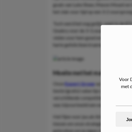
goals van Luke Shaw, Mason Mount en 
het vlak voor tijd op een 3-2 voorspron
Toch werd het nog gelijk, want in de 8
Competities
Gnabry voor de 3-3, exact zoals onze g
vielen voor hem goed en dus is hij dik 
harte gefeliciteerd namens Team DailyO
Moeite met het maken van goede
Clubs
Voor D
Onze
Expert Groep
op Telegram is het
met d
beste (gratis) value tips. Doorgewinter
verschillende competities en sporten m
was bijvoorbeeld een extreem goede m
Het fijne voor jou als lid van de groep is
Artikelen
Jo
kiezen om onze strategie en
bankroll 
gebruiken om je eigen rijtje(s) samen te 