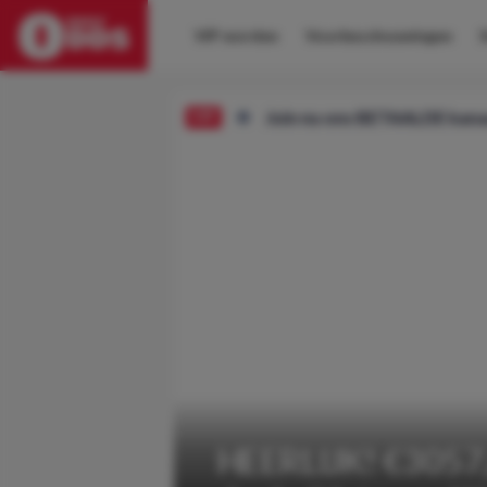
VIP worden
Voorbeschouwingen
S
je telefoon
Join nu ons BETAALDE kanaal
VIP
Eredivi
HEERLIJK! €3057,