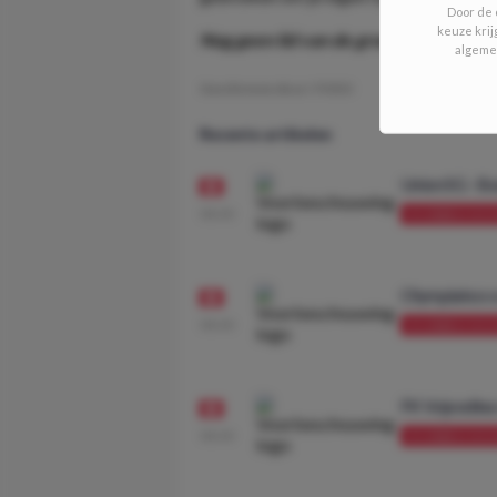
Door de o
keuze krij
Nog geen lid van de groep?
Join hier!
algemen
Geschreven door:
YVDO
Recente artikelen
Union SG - B
08:00
VOORBESCHOU
Olympiakos 
08:00
VOORBESCHOU
FK Vojvodina
08:00
VOORBESCHOU