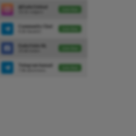
@DailyOddsnl
Join hier
16.1k
volgers
Community Chat
Join hier
4.2k
fanatici
DailyOdds NL
Join hier
20.6k
leden
Telegram kanaal
Join hier
7.6k
abonnees