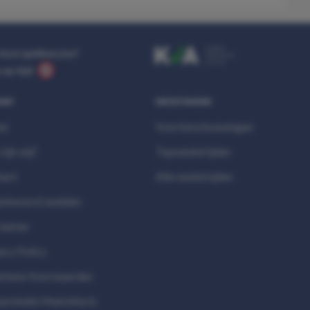
kost gokken jou?
op tijd.
MAP
WEDSTRIJDEN
me
Voorbeschouwingen
zijn wij?
Topwedstrijden
tact
Alle wedstrijden
antwoord wedden
laimer
acy Policy
emene Voorwaarden
rpretatie Matchfacts