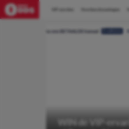
VIP worden
Voorbeschouwingen
S
Join nu ons BETAALDE kanaal
Ontvang 
Eredivisie
WIN dé VIP-ervar