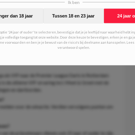
Ik ben
n
punten winnen een prijs. Je kunt tot de einddatum punten
nger dan 18 jaar
Tussen 18 en 23 jaar
24 jaar 
 deelnemers op het scorebord telefonisch gecontacteerd
ptie '24 jaar of ouder' te selecteren, bevestig je dat je je leeftijd naar waarheid hebt 
g je volledige toegang tot onze website. Door deze keuze te bevestigen, erken je en ga 
Geen resultaten
e voorwaarden en ben je je bewust van de risico's bij deelname aan kansspelen. Lees
verantwoord spelen.
ga als VIP naar de Premier League Darts in Rotterdam
 is de ultieme VIP-ervaring incl. Meet & Greet met de
tingen en dartborden.
n?
e melden voor de winactie. Verdien vervolgens punten om
doen?
van de prijswinnaars dienen ook 25 jaar of ouder te zijn.