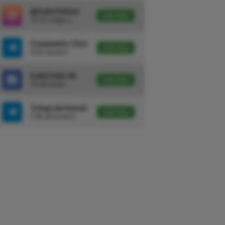
@DailyOddsnl
Join hier
16.1k
volgers
Community Chat
Join hier
4.2k
fanatici
DailyOdds NL
Join hier
20.6k
leden
Telegram kanaal
Join hier
7.6k
abonnees