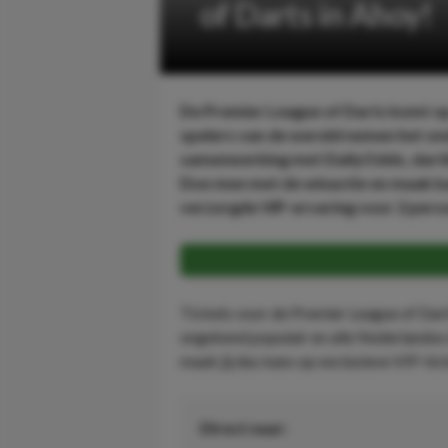
of Darts in Ahoy!
De Premier League of Darts komt op
spelers van de wereld nemen het onde
samenwerking met DailyOdds, dartlie
Doe mee met de winactie en maak ka
verzorgde VIP-ervaring voor 2 pers
Tickets voor de Premier League of Darts
ongekend populair en alle Nederlandse d
maak jij dus kans op exclusieve VIP-ti
Direct naar: