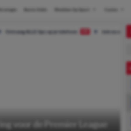
trategie
Beste Odds
Wedden Op Sport
Casino
▼
▼
ALLE tips op je telefoon
Join nu ons BETAALDE k
VIP
ing voor de Premier League