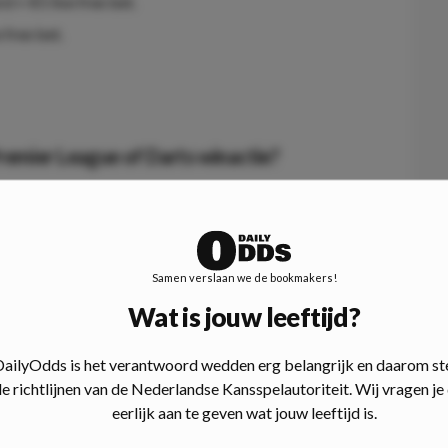
d + €5 live free bet.
e free bet.
remier League of Darts winactie?
an van de winactie. Vul vervolgens je naam, e-mailadres
rwaarden en verzend het formulier door ‘Ja, ik doe mee!’
ar.
Geen resultaten
Samen verslaan we de bookmakers!
 jouw winkans
Wat is jouw leeftijd?
rijg je de mogelijkheid om jouw eerste punten verdienen
te volgen. Je krijgt ook een persoonlijke link die je kunt
ailyOdds is het verantwoord wedden erg belangrijk en daarom st
lt, hoe meer punten je verdient en des te meer je kans
e richtlijnen van de Nederlandse Kansspelautoriteit. Wij vragen 
unten als jouw vrienden vervolgens via jouw unieke link
eerlijk aan te geven wat jouw leeftijd is.
Geen resultaten