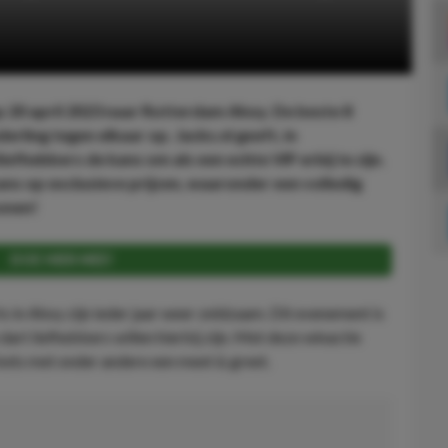
 20 april 2023 naar Rotterdam Ahoy. De beste 8
rling tegen elkaar op. Jacks.nl geeft, in
fhebbers de kans om als een echte VIP erbij te zijn.
ns op exclusieve prijzen, waaronder een volledig
onen!
DOE HIER MEE!
 in Ahoy zijn ieder jaar weer zeldzaam. Dit evenement is
art liefhebbers willen hierbij zijn. Met deze winactie
ckets met onder andere een meet & greet.