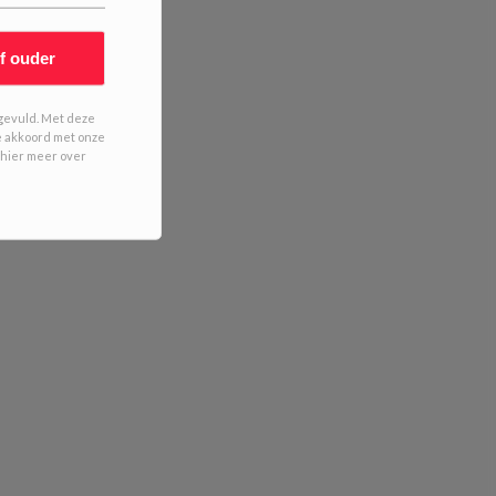
of ouder
ingevuld. Met deze
je akkoord met onze
 hier meer over