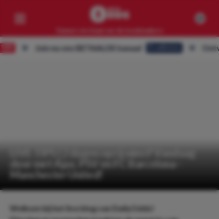
Samen verslaan we de bookmakers
Join nu ons BETAALDE kanaal
Ontvang
P
Eredivisie
Competities
Geen resultaten
Clubs
Geen resultaten
Artikelen
Geen resultaten
LIVE TIPS | 2 dagen op rij winst! Vandaag
door met Ajax, PSV en FC Barcelona -
Manchester United!
Welkom bij het live blog van DailyOdds!