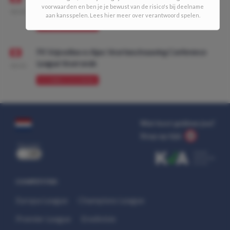
voorwaarden en ben je je bewust van de risico's bij deelname
League Voorronde
08:00
aan kansspelen. Lees hier meer over verantwoord spelen.
VOORBESCHOUWING
FK Vojvodina vs Ajax: Voorbeschouwing Conference
League Voorronde
08:00
VOORBESCHOUWING
Wat kost gokken jou?
Stop op tijd.
uit
COMPETITIES
Europa League
Champions League
Premier League
Eredivisie