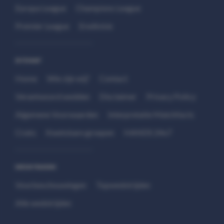
Europa League
Champions League
Premier League
Eredivisie
SITEMAP
Home
Wie zijn wij?
Contact
Verantwoord wedden
Disclaimer
Privacy Policy
Algemene Voorwaarden
Interpretatie Matchfacts
Cruks
Kwetsbare groepen
HANDS 24x7
WEDSTRIJDEN
Voorbeschouwingen
Topwedstrijden
Alle wedstrijden