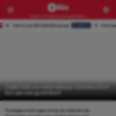
Samen verslaan we de bookmakers
Join nu ons BETAALDE kanaal
Ontvang ALL
Eredivisie
Competities
Geen resultaten
Clubs
Geen resultaten
Artikelen
Geen resultaten
DailyOdds en rondewinnaar schenken free
bet aan een goed doel!
Zondagavond kregen we op de redactie van