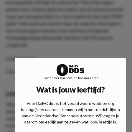
een bepaalde richting. Zo schreef hij
‘’Hoi ik ben tegen
gokken dus wil geen gebruik maken van dit aanbod schenk
maar aan een goed doel. b.v. het Longfonds heb zelf COPD
gold.’’
. Uiteraard een reactie waar de redactie veel respect
voor had en geen moment over hoefde na te denken.
Maandagmiddag doneerden wij direct de €50 aan het
Longfonds.
Samen verslaan we de bookmakers!
Wat is jouw leeftijd?
Longfonds
Voor DailyOdds is het verantwoord wedden erg
Wij doneerden €50 aan het Longfonds. Een erkend goed
belangrijk en daarom stemmen wij in met de richtlijnen
doel dat voornamelijk kinderen met astma helpt en andere
van de Nederlandse Kansspelautoriteit. Wij vragen je
acties onderneemt voor mensen met een longziekte. De
daarom om eerlijk aan te geven wat jouw leeftijd is.
missie luidt als volgt:
‘’Onze missie is: longziekten de wereld