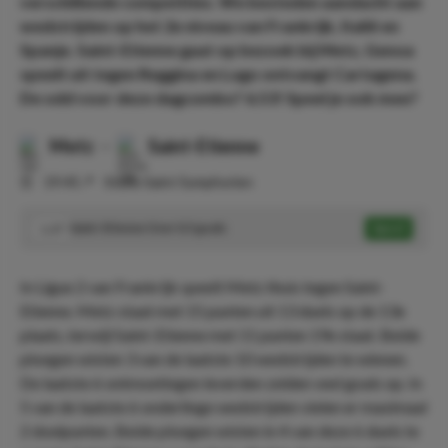
verschillende competities. We besteden aandacht aan
wedstrijden op het 2e niveau van Frankrijk, Italië en
Spanje. Saint-Etienne gaat op bezoek bij Metz, Genoa
speelt uit tegen Reggina en Lugo ontvangt Cartagena.
De odd voor deze dagcombo? 6.53! Speel je ook mee?
Metz
-
Saint-Etienne
⏰
19:45
📍
Stade Saint Symphorien
Saint-Etienne Over 0.5 goals
Speel
1.37
In Ligue 2 van Frankrijk speelt Metz thuis tegen Saint-
Etienne. Metz staat met 15 punten uit 13 duels op de 13e
plaats, terwijl Saint-Etienne met 11 punten 19e staat. Beide
ploegen wisten 3 van de laatste 10 wedstrijden te winnen.
De laatste 6 ontmoetingen leverden zelden veel goals op. In
5 van de laatste 6 onderlinge wedstrijden vielen er maximaal
2 doelpunten. Beide ploegen wisten in 4 van deze 6 duels te