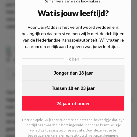
Samen verslaan we de bookmakers!
per thuisduel. Genoa was in 6 uitwedstrijden dit seizoen 9
Wat is jouw leeftijd?
keer trefzeker. Deze statistieken wijzen erop dat we mogen
verwachten dat beide ploegen het net weten te vinden
vandaag.
Voor DailyOdds is het verantwoord wedden erg
belangrijk en daarom stemmen wij in met de richtlijnen
van de Nederlandse Kansspelautoriteit. Wij vragen je
daarom om eerlijk aan te geven wat jouw leeftijd is.
Lugo
-
Cartagena
Ik ben
⏰
20:00
📍
Estadio Anxo Carro
Jonger dan 18 jaar
Cartagena wint
Speel
2.55
Tussen 18 en 23 jaar
Op het 2e niveau van Spanje spelen Lugo en Cartagena
tegen elkaar. Lugo staat 19e met 13 punten. Cartagena staat
24 jaar of ouder
met 24 punten op plek 6. De thuisploeg wist maar 1 van de
laatste 10 duels te winnen, iets wat Cartagena lukte in 5 van
Door de optie '24 jaar of ouder' te selecteren, bevestig je dat je je
de laatste 10 wedstrijden. Lugo wist in de laatste 2 duels
leeftijd naar waarheid hebt ingevuld. Met deze keuze krijg je
geen enkel doelpunt te maken. In de laatste 10 wedstrijden
volledige toegang tot onze website. Door deze keuze te
hield het 7 keer het doel niet schoon. De thuisploeg won
bevestigen, erken je en ga je akkoord met onze algemene