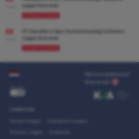
League Voorronde
08:00
VOORBESCHOUWING
FK Vojvodina vs Ajax: Voorbeschouwing Conference
League Voorronde
08:00
VOORBESCHOUWING
Wat kost gokken jou?
Stop op tijd.
uit
COMPETITIES
Europa League
Champions League
Premier League
Eredivisie