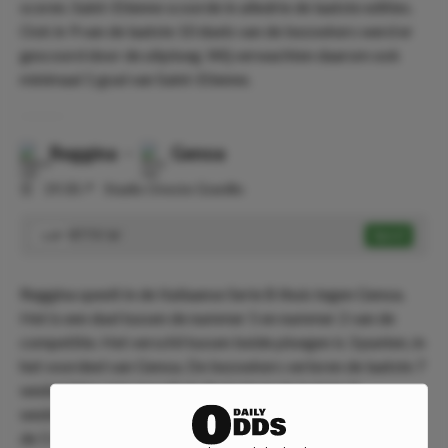
scoren. Saint-Etienne scoorde in alledrie de laatste edities.
Ook in 9 van de laatste 10 duels van de bezoekers werd er
gescoord door de uitploeg. Wij verwachten daarom ook
minimaal 1 goal van Saint-Etienne.
Reggina
-
Genoa
⏰
19:30
📍
Stadio Oreste Granillo
BTTS 'Ja'
Speel
1.87
Reggina speelt in de Italiaanse Serie B thuis tegen Genoa.
Het is een duel tussen de nummer 5 en nummer 2 van de
competitie. Het verschil tussen beide ploegen is 3 punten, in
het voordeel van Genoa. De bezoekers verloren de laatste 7
wedstrijden niet, terwijl de thuisploeg de laatste 3
wedstrijden niet wist te winnen. Reggina scoorde 15 keer in
de 5 thuiswedstrijden dit seizoen. Dat is gemiddeld 3 keer