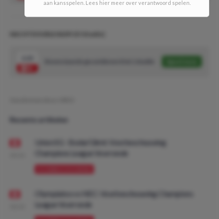
aan kansspelen. Lees hier meer over verantwoord spelen.
NACHTDOUBLE #639! (5/10 units)
2.23
Bovenstaande gecombineerd tot 1 double
Speel mee
Geschreven door:
MDO
Recente artikelen
Union SG - Bodø/Glimt: Voorbeschouwing
Champions League Voorronde
08:00
VOORBESCHOUWING
Olympiakos vs NEC: Voorbeschouwing Champions
League Voorronde
08:00