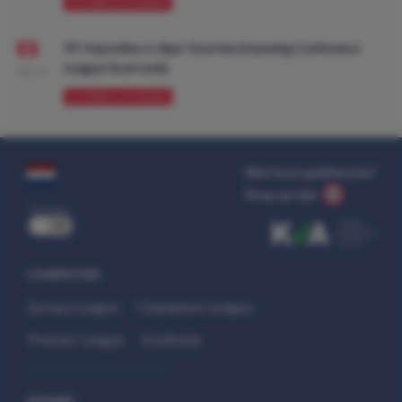
VOORBESCHOUWING
FK Vojvodina vs Ajax: Voorbeschouwing Conference
League Voorronde
08:00
VOORBESCHOUWING
Wat kost gokken jou?
Stop op tijd.
uit
COMPETITIES
Europa League
Champions League
Premier League
Eredivisie
SITEMAP