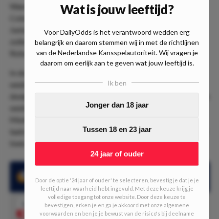
Wat is jouw leeftijd?
Wanneer het in Argentinië pauze is, begint er ook in
Colombia een nieuwe wedstrijd. Dit is de wedstrijd tussen
Junior Barranquilla en Independiente Medellín. Deze teams
Voor DailyOdds is het verantwoord wedden erg
zullen om 02:20 aftrappen in het Estadio Metropolitano
belangrijk en daarom stemmen wij in met de richtlijnen
van de Nederlandse Kansspelautoriteit. Wij vragen je
Roberto Melendez.
daarom om eerlijk aan te geven wat jouw leeftijd is.
In deze wedstrijd verwachten wij, in tegenstelling tot de
Ik ben
wedstrijd die eerder in Argentinië gespeeld wordt, wel veel
doelpunten. Dit heeft voornamelijk te maken met de recente
Jonger dan 18 jaar
wedstrijden die Junior Barranquilla en Independiente
Medellín tegen elkaar speelden. Tijdens vijf van de zes
Tussen 18 en 23 jaar
laatste onderlinge ontmoetingen werd er namelijk minimaal
twee keer gescoord.
24 jaar of ouder
Tijdens 5 van de laatste 6 onderlinge ontmoetingen werd er
Door de optie '24 jaar of ouder' te selecteren, bevestig je dat je je
minimaal 2x gescoord
leeftijd naar waarheid hebt ingevuld. Met deze keuze krijg je
volledige toegang tot onze website. Door deze keuze te
1.53
bevestigen, erken je en ga je akkoord met onze algemene
Meer dan 1.5 doelpunten
Speel mee
voorwaarden en ben je je bewust van de risico's bij deelname