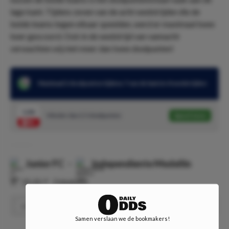
lage kant. Tijdens zeven van de acht wedstrijden die de
beide teams tegen elkaar speelden, werd er maximaal twee
keer gescoord. Ook in de wedstrijd van vannacht
verwachten wij niet meer dan twee doelpunten!
Maximaal 2 doelpunten tijdens 7 van de laatste 8 wedstrijden
1.46
Minder dan 2.5 doelpunten
Speel mee
Junior FC
-
Independiente Medellin
⏰
01:20
📍
Onbekend
Meer dan 1.5 doelpunten
Speel
1.53
Samen verslaan we de bookmakers!