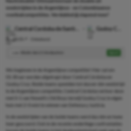
Nachtdouble! Ditmaal bestaat de double uit
wedstrijden in de Argentijnse - en Colombiaanse
voetbalcompetities. Verdubbel jij slapend mee?
Central Cordoba de Santiago
-
Godoy Cruz
⏰
00:30
📍
Onbekend
Minder dan 2.5 doelpunten
Speel
1.46
We beginnen in de Argentijnse competitie! Hier zal om
01:30 uur worden afgetrapt door Central Córdoba en
Godoy Cruz. Beide teams speelden tot dusver één wedstrijd
in de Argentijnse competitie. Central Córdoba verloor deze
met 0-1 van Newell’s Old Boys terwijl Godoy Cruz in eigen
huis met 2-0 wist te winnen van Defensa y Justicia.
In de wedstrijden van de beide teams werd dus één en twee
keer gescoord. Ook in de recente onderlinge confrontaties
tussen de beide teams is het doelpuntentotaal vaak aan de