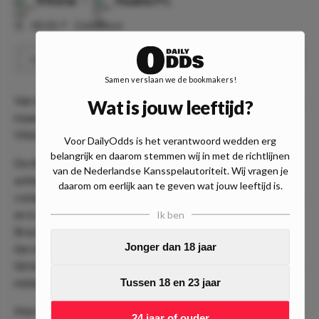
⏰
00:30
📍
Onbekend
Vitória wint ten minste één helft
Speel
1.43
Samen verslaan we de bookmakers!
Van Argentinië reizen we door naar Brazilië. Niet de Série A,
Wat is jouw leeftijd?
maar de Série B is het podium voor de ontmoeting tussen
Vitória & Ituano.
Voor DailyOdds is het verantwoord wedden erg
belangrijk en daarom stemmen wij in met de richtlijnen
De thuisploeg heeft een geweldige start van het seizoen
van de Nederlandse Kansspelautoriteit. Wij vragen je
achter de rug. Vitória wist in de eerste 9
daarom om eerlijk aan te geven wat jouw leeftijd is.
competitiewedstrijden maar liefst 19 punten te verzamelen
en is de terechte koploper van het tweede niveau van
Ik ben
Brazilië. Wij verwachten dat Vitória ten koste van Ituano
Jonger dan 18 jaar
ten minste één helft weet te winnen. De koploper van de
Série B won dit seizoen in 8 van de 9 competitiewedstrijden
minimaal één helft.
Tussen 18 en 23 jaar
Met Ituano treft Vitória de nummer 13 van de Série B. De
24 jaar of ouder