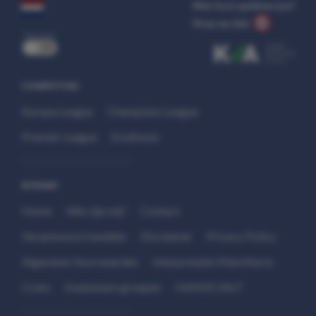
Wat kost gokken jou?
Stop op tijd.
uit
COMPETITIES
Europa League
Champions League
Premier League
Eredivisie
SITEMAP
Home
Wie zijn wij?
Contact
Verantwoord wedden
Disclaimer
Privacy Policy
Algemene Voorwaarden
Interpretatie Matchfacts
Cruks
Kwetsbare groepen
HANDS 24x7