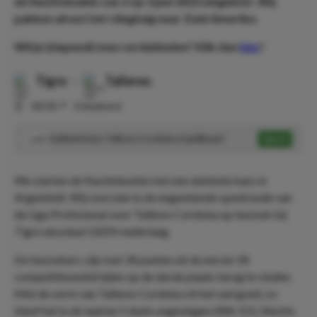
de Nachtdouble van 2 op 3 juni 2023 uitgelicht. Wij
pakken alvast het vliegtuig naar Zuid-Amerika.
Wil je (slapend) mee verdubbelen? Klik dan
hier
!
Tigre
-
Talleres
⏰
00:30
📍
Onbekend
Dubbele kans: Talleres Cordoba of gelijkspel
Speel
1.43
We starten de Nachtdouble met een dubbele kans in
Argentinië. Wij voorzien in de negentiende speelronde van
de Liga Profesional voor Talleres Cordoba op bezoek bij
Tigre absoluut GEEN nederlaag.
De bezoekers zijn met 34 punten uit de eerste 18
competitiewedstrijden op de derde plaats terug te vinden.
Met de vorm van Talleres Cordoba zit het wel goed, zo
bleef het in de laatste 5 duels ongeslagen (4W, 1G). Slechts