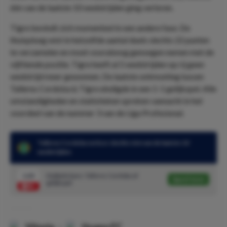
één van de laatste 10 wedstrijden ging verloren.
Tigre bevindt zich momenteel in een andere fase. De
thuisploeg wist in hetzelfde aantal duels slechts 22 punten
te verzamelen en moet vooralsnog genoegen nemen met de
vijftiende positie. Tigre heeft al 5 wedstrijden op rij geen
wedstrijd meer gewonnen. De laatste ontmoeting tussen
Talleres Cordoba & Tigre eindigde in een 1-1 gelijkspel. Alle
omstandigheden en statistieken spreken vannacht in het
voordeel van de nummer 3 van de Liga Profesional.
Talleres Cordoba verloor slechts één van de laatste 10
wedstrijden
1.43
Dubbele kans: Talleres Cordoba of
Speel mee
gelijkspel
Vitoria
-
Ituano FC