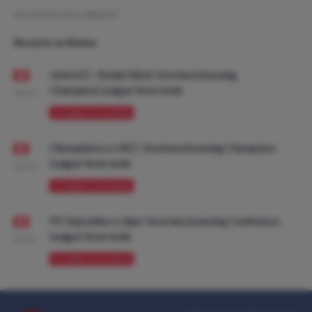
Geschreven door:
NielsDO
Recente artikelen
Union SG - Bodø/Glimt: Voorbeschouwing
Champions League Voorronde
08:00
VOORBESCHOUWING
Olympiakos vs NEC: Voorbeschouwing Champions
League Voorronde
08:00
VOORBESCHOUWING
FK Vojvodina vs Ajax: Voorbeschouwing Conference
League Voorronde
08:00
VOORBESCHOUWING