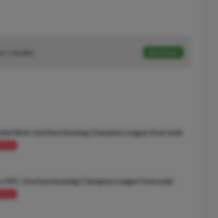
t 1 double
Speel mee
odø/Glimt: Voorbeschouwing Champions League Voorronde
WING
vs NEC: Voorbeschouwing Champions League Voorronde
WING