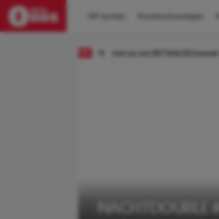
VIP worden
Voorbeschouwingen
S
Join nu ons BETAALDE kanaal
Eredivis
NACHTDOUBLE #45