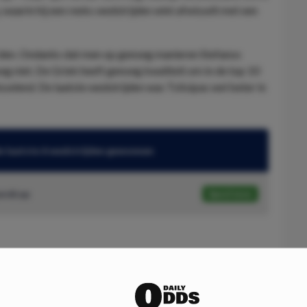
, waarin hij een reeks wedstrijden wint afwisselt met een
orden. Ondanks dat men op genoeg manieren Stefanos
eg niet. De Griek heeft genoeg kwaliteit om in de top 10
isselend. De laatste wedstrijden was Tsitsipas wel beter in
de laatste 6 wedstrijden gewonnen
andicap
Speel mee