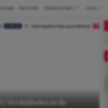
trategie
Beste Odds
Wedden Op Sport
Casino
▼
▼
Ontvang ALLE tips op je telefoon
Join nu o
VIP
| Verdubbelen in de