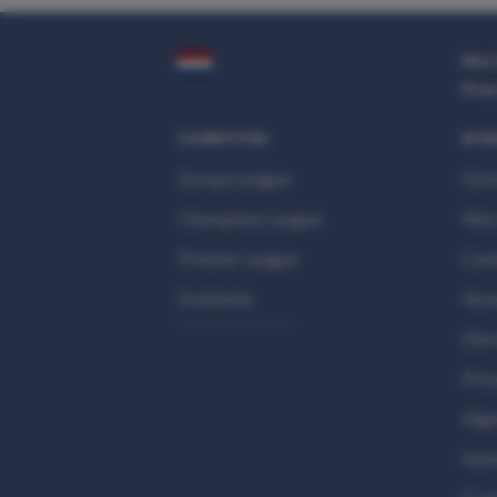
Wat 
Stop 
COMPETITIES
SITE
Europa League
Ho
Champions League
Wie 
Premier League
Con
Eredivisie
Ver
Disc
Priv
Alg
Inte