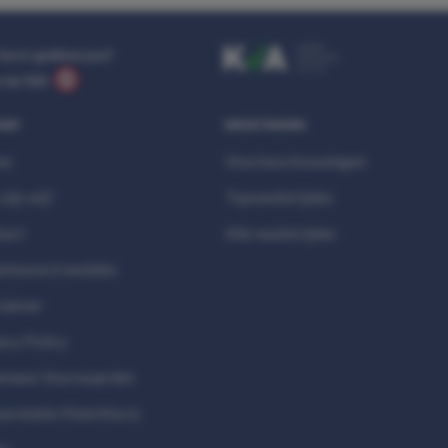
kost gokken jou?
op tijd.
MAP
WEDSTRIJDEN
me
Voorbeschouwingen
zijn wij?
Topwedstrijden
tact
Alle wedstrijden
antwoord wedden
laimer
acy Policy
emene Voorwaarden
rpretatie Matchfacts