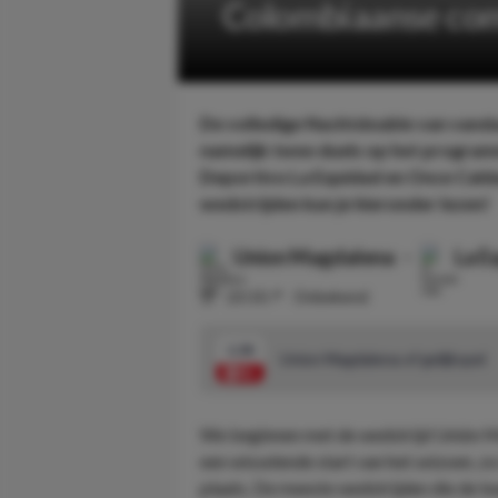
Colombiaanse com
De volledige Nachtdouble van vandaa
namelijk twee duels op het programm
Deportivo La Equidad en Once Caldas 
wedstrijden kun je hieronder lezen!
Union Magdalena
-
La E
⏰
23:10
📍
Onbekend
1.38
Union Magdalena of gelijkspel
We beginnen met de wedstrijd Unión M
een wisselende start van het seizoen, 
plaats. De meeste wedstrijden die de te