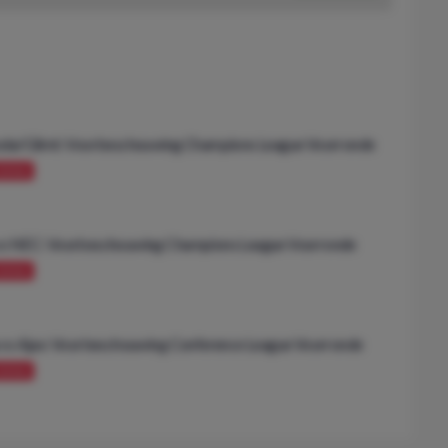
odø/Glimt: Voorbeschouwing Champions League Voorronde
WING
vs NEC: Voorbeschouwing Champions League Voorronde
WING
 vs Ajax: Voorbeschouwing Conference League Voorronde
WING